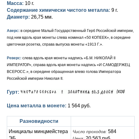
Масса:
10 г.
Содержание химически чистого металла:
9 г.
Елизавета I (1741-1762)
Русско-Польские
Для Грузии
Медь
Серебро
Диаметр:
26,75 мм.
Иоанн Антонович (1740-1741)
Для Польши
Для Польши
Медь
Золото
Аверс:
в середине Малый Государственный Герб Российской империи,
Анна Иоанновна (1730-1740)
Памятные и донативные
Сибирские монеты
Серебро
под ним вдоль края монеты слева номинал «50 КОПЕЕК», в середине
цветочная розетка, справа выпуска монеты «1913 Г.».
Петр II (1727-1730)
Для Молдавии и Валахии
Медь
Реверс:
слева вдоль края монеты надпись «Б.М. НИКОЛАЙ II
Екатерина I (1725-1727)
Таврические монеты
Для Пруссии
ИМПЕРАТОР», справа вдоль края монеты надпись «И САМОДЕРЖЕЦ
ВСЕРОСС.», в середине обращенная влево голова Императора
Петр I (1682-1725)
Ливонезы
Российской империи Николая II.
Альбертусталер
Золото
Гурт:
Серебро
Цена металла в монете:
1 564 руб.
Медь
Разновидности
Для Речи Посполитой
Инициалы минцмейстера
584
Число проходов:
ЭБ
20 563 руб.
Цена: