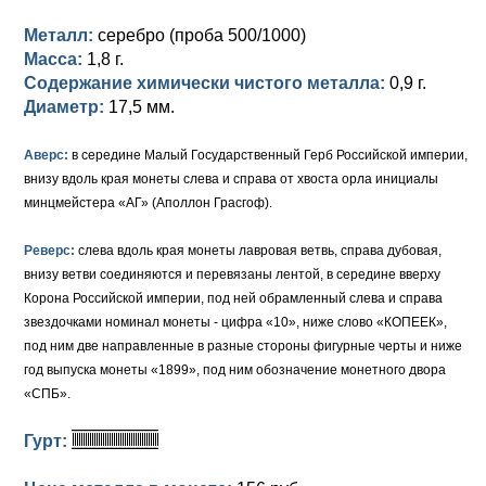
Металл:
серебро (проба 500/1000)
Елизавета I (1741-1762)
Русско-Польские
Для Грузии
Медь
Серебро
Масса:
1,8 г.
Иоанн Антонович (1740-1741)
Для Польши
Для Польши
Медь
Золото
Содержание химически чистого металла:
0,9 г.
Диаметр:
17,5 мм.
Анна Иоанновна (1730-1740)
Памятные и донативные
Сибирские монеты
Серебро
Аверс:
в середине Малый Государственный Герб Российской империи,
Петр II (1727-1730)
Для Молдавии и Валахии
Медь
внизу вдоль края монеты слева и справа от хвоста орла инициалы
минцмейстера «АГ» (Аполлон Грасгоф).
Екатерина I (1725-1727)
Таврические монеты
Для Пруссии
Реверс:
слева вдоль края монеты лавровая ветвь, справа дубовая,
Петр I (1682-1725)
Ливонезы
внизу ветви соединяются и перевязаны лентой, в середине вверху
Корона Российской империи, под ней обрамленный слева и справа
Альбертусталер
Золото
звездочками номинал монеты - цифра «10», ниже слово «КОПЕЕК»,
под ним две направленные в разные стороны фигурные черты и ниже
Серебро
год выпуска монеты «1899», под ним обозначение монетного двора
Медь
«СПБ».
Для Речи Посполитой
Гурт: