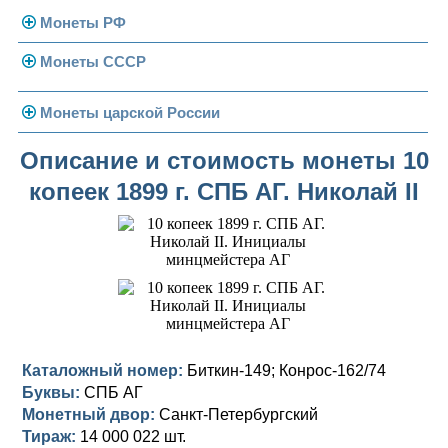
Монеты РФ
Монеты СССР
Современная Россия
Монеты 1991-1993 гг.
Погодовка СССР
Монеты царской России
Памятные и юбилейные
Монеты 1958 года
Николай II (1894-1917)
Описание и стоимость монеты 10
копеек 1899 г. СПБ АГ. Николай II
Золотые червонцы
Александр III (1881-1894)
Золото
Памятные и юбилейные
Александр II (1855-1881)
Серебро
Золото
Николай I (1825-1855)
Медь
Серебро
Золото
Александр I (1801-1825)
Германская оккупация
Медь
Серебро
Платина, золото
Павел I (1796-1801)
Для Финляндии
Для Финляндии
Медь
Серебро
Золото
Каталожный номер:
Биткин-149; Конрос-162/74
Буквы:
СПБ АГ
Екатерина II (1762-1796)
Памятные и донативные
Памятные и донативные
Для Финляндии
Медь
Серебро
Золото
Монетный двор:
Санкт-Петербургский
Тираж:
14 000 022 шт.
Петр III (1762)
Памятные и донативные
Для Грузии
Медь
Серебро
Золото