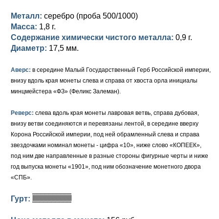
Металл:
серебро (проба 500/1000)
Елизавета I (1741-1762)
Русско-Польские
Для Грузии
Медь
Серебро
Масса:
1,8 г.
Иоанн Антонович (1740-1741)
Для Польши
Для Польши
Медь
Золото
Содержание химически чистого металла:
0,9 г.
Диаметр:
17,5 мм.
Анна Иоанновна (1730-1740)
Памятные и донативные
Сибирские монеты
Серебро
Аверс:
в середине Малый Государственный Герб Российской империи,
Петр II (1727-1730)
Для Молдавии и Валахии
Медь
внизу вдоль края монеты слева и справа от хвоста орла инициалы
минцмейстера «ФЗ» (Феликс Залеман).
Екатерина I (1725-1727)
Таврические монеты
Для Пруссии
Реверс:
слева вдоль края монеты лавровая ветвь, справа дубовая,
Петр I (1682-1725)
Ливонезы
внизу ветви соединяются и перевязаны лентой, в середине вверху
Корона Российской империи, под ней обрамленный слева и справа
Альбертусталер
Золото
звездочками номинал монеты - цифра «10», ниже слово «КОПЕЕК»,
под ним две направленные в разные стороны фигурные черты и ниже
Серебро
год выпуска монеты «1901», под ним обозначение монетного двора
Медь
«СПБ».
Для Речи Посполитой
Гурт: