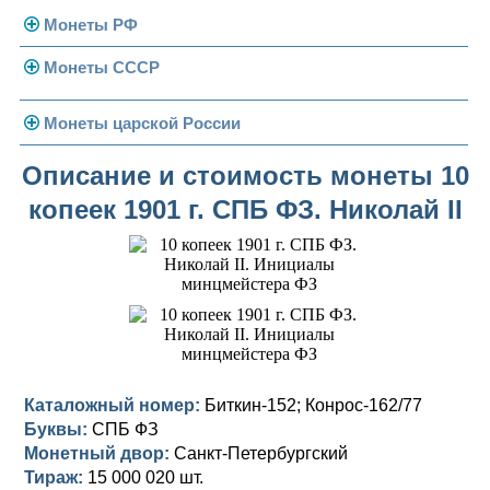
Монеты РФ
Монеты СССР
Современная Россия
Монеты 1991-1993 гг.
Погодовка СССР
Монеты царской России
Памятные и юбилейные
Монеты 1958 года
Николай II (1894-1917)
Описание и стоимость монеты 10
копеек 1901 г. СПБ ФЗ. Николай II
Золотые червонцы
Александр III (1881-1894)
Золото
Памятные и юбилейные
Александр II (1855-1881)
Серебро
Золото
Николай I (1825-1855)
Медь
Серебро
Золото
Александр I (1801-1825)
Германская оккупация
Медь
Серебро
Платина, золото
Павел I (1796-1801)
Для Финляндии
Для Финляндии
Медь
Серебро
Золото
Каталожный номер:
Биткин-152; Конрос-162/77
Буквы:
СПБ ФЗ
Екатерина II (1762-1796)
Памятные и донативные
Памятные и донативные
Для Финляндии
Медь
Серебро
Золото
Монетный двор:
Санкт-Петербургский
Тираж:
15 000 020 шт.
Петр III (1762)
Памятные и донативные
Для Грузии
Медь
Серебро
Золото