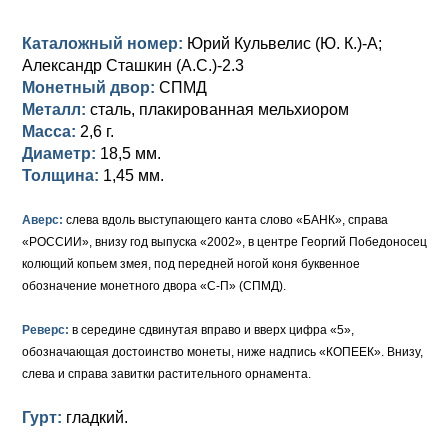
Анна Иоанновна (1730-1740)
Памятные и донативные
Сибирские монеты
Серебро
Каталожный номер:
Юрий Кульвелис (Ю. К.)-А;
Петр II (1727-1730)
Для Молдавии и Валахии
Медь
Александр Сташкин (А.С.)-2.3
Монетный двор:
СПМД
Екатерина I (1725-1727)
Таврические монеты
Для Пруссии
Металл:
сталь, плакированная мельхиором
Масса:
2,6 г.
Петр I (1682-1725)
Ливонезы
Диаметр:
18,5 мм.
Альбертусталер
Золото
Толщина:
1,45 мм.
Серебро
Аверс:
слева вдоль выступающего канта слово «БАНК», справа
«РОССИИ», внизу год выпуска «2002», в центре Георгий Победоносец
Медь
колющий копьем змея, под передней ногой коня буквенное
обозначение монетного двора «С-П» (СПМД).
Для Речи Посполитой
Реверс:
в середине сдвинутая вправо и вверх цифра «5»,
обозначающая достоинство монеты, ниже надпись «КОПЕЕК». Внизу,
слева и справа завитки растительного орнамента.
Гурт:
гладкий.