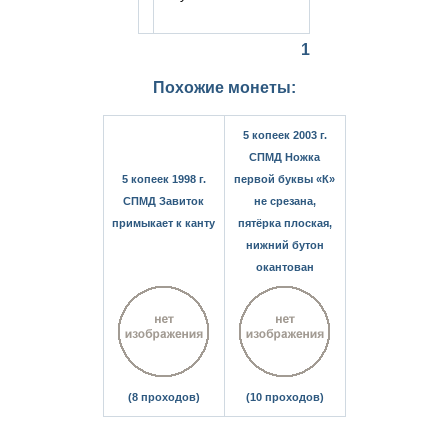
1
Похожие монеты:
5 копеек 2003 г.
СПМД Ножка
5 копеек 1998 г.
первой буквы «К»
СПМД Завиток
не срезана,
примыкает к канту
пятёрка плоская,
нижний бутон
окантован
(8 проходов)
(10 проходов)