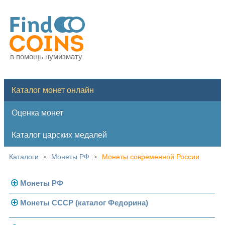
в помощь нумизмату
Каталог монет онлайн
Оценка монет
Каталог царских медалей
Каталоги
Монеты РФ
Монеты современной России
>
>
Монеты РФ
Монеты СССР (каталог Федорина)
Современная Россия
Монеты 1991-1993 гг.