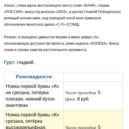
Анна Иоанновна (1730-1740)
Памятные и донативные
Сибирские монеты
Серебро
Аверс:
слева вдоль выступающего канта слово «БАНК», справа
«РОССИИ», внизу год выпуска «2003», в центре Георгий Победоносец
Петр II (1727-1730)
Для Молдавии и Валахии
Медь
колющий копьем змея, под передней ногой коня буквенное
обозначение монетного двора «С-П» (СПМД).
Екатерина I (1725-1727)
Таврические монеты
Для Пруссии
Реверс:
в середине сдвинутая вправо и вверх цифра «5»,
Петр I (1682-1725)
Ливонезы
обозначающая достоинство монеты, ниже надпись «КОПЕЕК». Внизу,
слева и справа завитки растительного орнамента.
Альбертусталер
Золото
Серебро
Гурт:
гладкий.
Медь
Разновидности
Для Речи Посполитой
Ножка первой буквы «К»
не срезана, пятёрка
5
Число проходов:
плоская, нижний бутон
8 руб.
Цена:
окантован
Ножка первой буквы «К»
срезана, пятёрка
высокорельефная,
5
Число проходов: