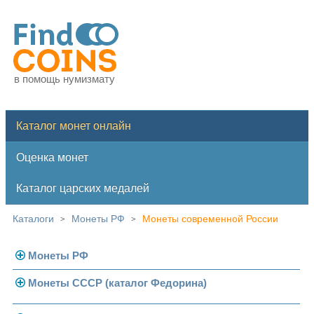
в помощь нумизмату
Каталог монет онлайн
Оценка монет
Каталог царских медалей
Каталоги
Монеты РФ
Монеты современной России
>
>
Монеты РФ
Монеты СССР (каталог Федорина)
Современная Россия
Монеты 1991-1993 гг.