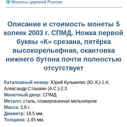
Погодовка СССР
Монеты царской России
Памятные и юбилейные
Монеты 1958 года
Николай II (1894-1917)
Описание и стоимость монеты 5
Золотые червонцы
Александр III (1881-1894)
Золото
копеек 2003 г. СПМД. Ножка первой
Памятные и юбилейные
Александр II (1855-1881)
Серебро
Золото
буквы «К» срезана, пятёрка
Николай I (1825-1855)
Медь
Серебро
Золото
высокорельефная, окантовка
нижнего бутона почти полностью
Александр I (1801-1825)
Германская оккупация
Медь
Серебро
Платина, золото
отсутствует
Павел I (1796-1801)
Для Финляндии
Для Финляндии
Медь
Серебро
Золото
Каталожный номер:
Юрий Кульвелис (Ю. К.)-1.4;
Екатерина II (1762-1796)
Памятные и донативные
Памятные и донативные
Для Финляндии
Медь
Серебро
Золото
Александр Сташкин (А.С.)-2.3
Монетный двор:
Петр III (1762)
СПМД
Памятные и донативные
Для Грузии
Медь
Серебро
Золото
Металл:
сталь, плакированная мельхиором
Елизавета I (1741-1762)
Русско-Польские
Для Грузии
Медь
Серебро
Масса:
2,6 г.
Диаметр:
18,5 мм.
Иоанн Антонович (1740-1741)
Для Польши
Для Польши
Медь
Золото
Толщина:
1,45 мм.