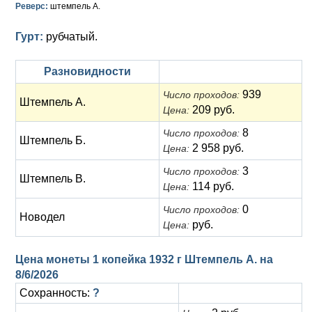
Анна Иоанновна (1730-1740)
Реверс:
Памятные и донативные
Сибирские монеты
Серебро
штемпель А.
Петр II (1727-1730)
Для Молдавии и Валахии
Медь
Гурт:
рубчатый.
Екатерина I (1725-1727)
Таврические монеты
Для Пруссии
Разновидности
Петр I (1682-1725)
Ливонезы
939
Число проходов:
Штемпель А.
209 руб.
Цена:
Альбертусталер
Золото
8
Число проходов:
Штемпель Б.
2 958 руб.
Цена:
Серебро
3
Число проходов:
Штемпель В.
Медь
114 руб.
Цена:
Для Речи Посполитой
0
Число проходов:
Новодел
руб.
Цена:
Цена монеты 1 копейка 1932 г Штемпель А. на
8/6/2026
Сохранность:
?