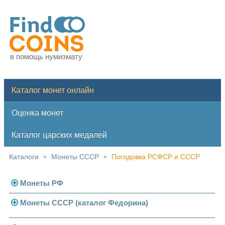
в помощь нумизмату
Каталог монет онлайн
Оценка монет
Каталог царских медалей
Каталоги
Монеты СССР
Погодовка РСФСР и СССР
>
>
Монеты РФ
Монеты СССР (каталог Федорина)
Современная Россия
Монеты 1991-1993 гг.