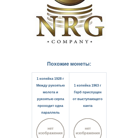
Похожие монеты:
1 копейка 1928 г
Между рукоятью
1 копейка 1963 г
молота и
Герб приспущен
рукоятью серпа
от выступающего
проходит одна
канта
параллель