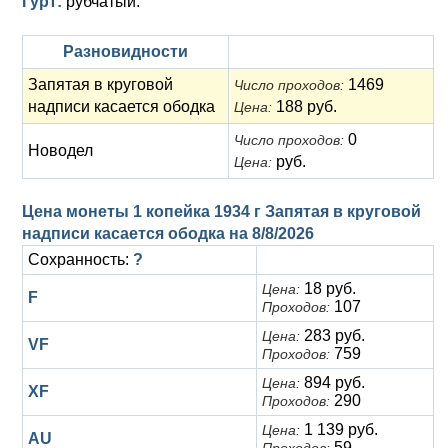
Гурт:
рубчатый.
Анна Иоанновна (1730-1740)
Памятные и донативные
Сибирские монеты
Серебро
Петр II (1727-1730)
Для Молдавии и Валахии
Медь
Разновидности
Запятая в круговой
1469
Число проходов:
Екатерина I (1725-1727)
Таврические монеты
Для Пруссии
надписи касается ободка
188 руб.
Цена:
Петр I (1682-1725)
Ливонезы
0
Число проходов:
Новодел
руб.
Цена:
Альбертусталер
Золото
Цена монеты 1 копейка 1934 г Запятая в круговой
Серебро
надписи касается ободка на
8/8/2026
Медь
Сохранность:
?
18 руб.
Цена:
F
Для Речи Посполитой
107
Проходов:
283 руб.
Цена:
VF
759
Проходов:
894 руб.
Цена:
XF
290
Проходов:
1 139 руб.
Цена:
AU
59