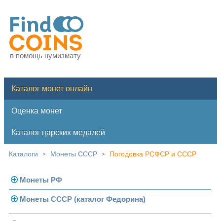
в помощь нумизмату
Каталог монет онлайн
Оценка монет
Каталог царских медалей
Каталоги
Монеты СССР
Погодовка РСФСР и СССР
>
>
Монеты РФ
Монеты СССР (каталог Федорина)
Современная Россия
Монеты 1991-1993 гг.