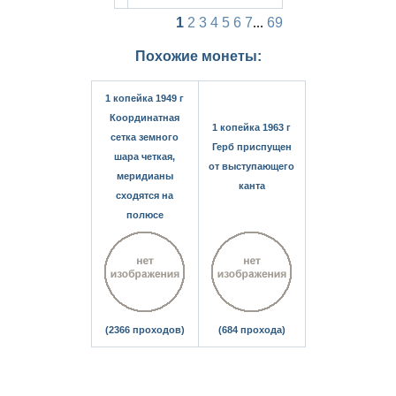
1
2
3
4
5
6
7
...
69
Похожие монеты:
1 копейка 1949 г
Координатная
1 копейка 1963 г
сетка земного
Герб приспущен
шара четкая,
от выступающего
меридианы
канта
сходятся на
полюсе
(2366 проходов)
(684 прохода)