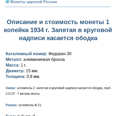
Погодовка СССР
Монеты царской России
Памятные и юбилейные
Монеты 1958 года
Николай II (1894-1917)
Описание и стоимость монеты 1
Золотые червонцы
Александр III (1881-1894)
Золото
копейка 1934 г. Запятая в круговой
Памятные и юбилейные
Александр II (1855-1881)
Серебро
Золото
надписи касается ободка
Николай I (1825-1855)
Медь
Серебро
Золото
Каталожный номер:
Федорин-30
Александр I (1801-1825)
Германская оккупация
Медь
Серебро
Платина, золото
Металл:
алюминиевая бронза
Масса:
1 г.
Павел I (1796-1801)
Для Финляндии
Для Финляндии
Медь
Серебро
Золото
Диаметр:
15 мм.
Екатерина II (1762-1796)
Памятные и донативные
Памятные и донативные
Для Финляндии
Медь
Серебро
Золото
Толщина:
0,9 мм.
Петр III (1762)
Памятные и донативные
Для Грузии
Медь
Серебро
Золото
Аверс:
штемпель 2. запятая в круговой надписи касается ободка, герб
СССР - 7 витков ленты.
Елизавета I (1741-1762)
Русско-Польские
Для Грузии
Медь
Серебро
Реверс:
штемпель Ф-21.
Иоанн Антонович (1740-1741)
Для Польши
Для Польши
Медь
Золото