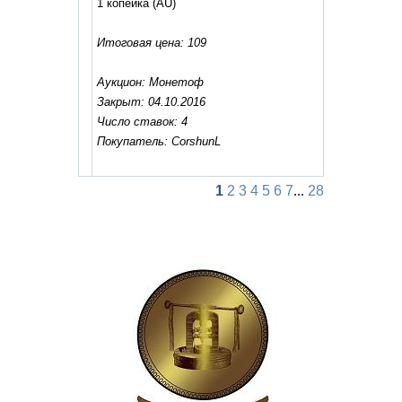
1 копейка
(AU)
Итоговая цена: 109
Аукцион: Монетоф
Закрыт: 04.10.2016
Число ставок: 4
Покупатель: CorshunL
1
2
3
4
5
6
7
...
28