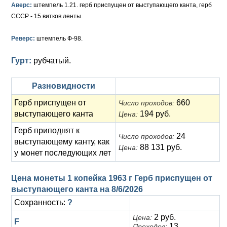
Анна Иоанновна (1730-1740)
Памятные и донативные
Сибирские монеты
Серебро
Аверс:
штемпель 1.21. герб приспущен от выступающего канта, герб
СССР - 15 витков ленты.
Петр II (1727-1730)
Для Молдавии и Валахии
Медь
Реверс:
штемпель Ф-98.
Екатерина I (1725-1727)
Таврические монеты
Для Пруссии
Гурт:
рубчатый.
Петр I (1682-1725)
Ливонезы
Разновидности
Альбертусталер
Золото
Герб приспущен от
660
Число проходов:
Серебро
выступающего канта
194 руб.
Цена:
Медь
Герб приподнят к
24
Число проходов:
выступающему канту, как
88 131 руб.
Цена:
Для Речи Посполитой
у монет последующих лет
Цена монеты 1 копейка 1963 г Герб приспущен от
выступающего канта на
8/6/2026
Сохранность:
?
2 руб.
Цена:
F
13
Проходов: