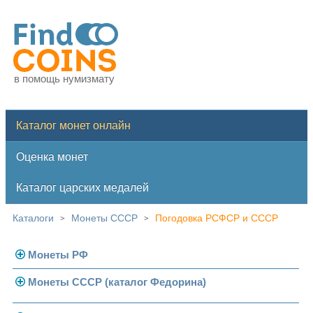
в помощь нумизмату
Каталог монет онлайн
Оценка монет
Каталог царских медалей
Каталоги
Монеты СССР
Погодовка РСФСР и СССР
>
>
Монеты РФ
Монеты СССР (каталог Федорина)
Современная Россия
Монеты 1991-1993 гг.