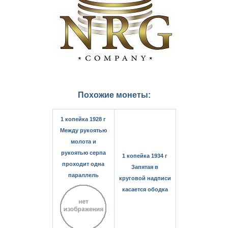
Похожие монеты:
1 копейка 1928 г
Между рукоятью
молота и
рукоятью серпа
1 копейка 1934 г
проходит одна
Запятая в
параллель
круговой надписи
касается ободка