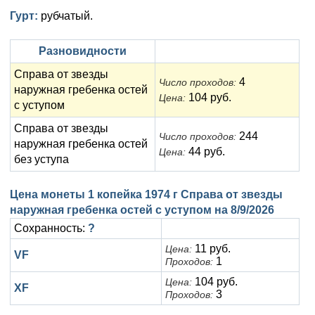
Анна Иоанновна (1730-1740)
Памятные и донативные
Сибирские монеты
Серебро
Гурт:
рубчатый.
Петр II (1727-1730)
Для Молдавии и Валахии
Медь
Разновидности
Екатерина I (1725-1727)
Таврические монеты
Для Пруссии
Справа от звезды
4
Число проходов:
наружная гребенка остей
Петр I (1682-1725)
Ливонезы
104 руб.
Цена:
с уступом
Альбертусталер
Золото
Справа от звезды
244
Число проходов:
наружная гребенка остей
Серебро
44 руб.
Цена:
без уступа
Медь
Цена монеты 1 копейка 1974 г Справа от звезды
Для Речи Посполитой
наружная гребенка остей с уступом на
8/9/2026
Сохранность:
?
11 руб.
Цена:
VF
1
Проходов:
104 руб.
Цена:
XF
3
Проходов: