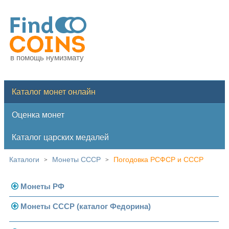
в помощь нумизмату
Каталог монет онлайн
Оценка монет
Каталог царских медалей
Каталоги
Монеты СССР
Погодовка РСФСР и СССР
>
>
Монеты РФ
Монеты СССР (каталог Федорина)
Современная Россия
Монеты 1991-1993 гг.