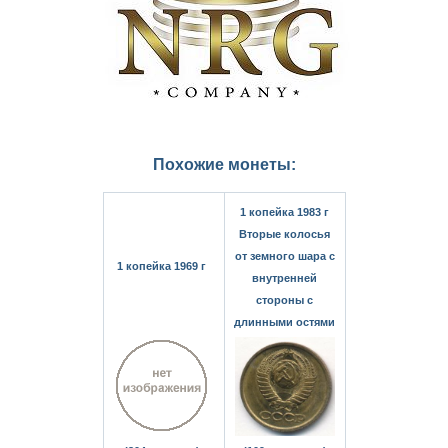
Похожие монеты:
1 копейка 1983 г
Вторые колосья
от земного шара с
1 копейка 1969 г
внутренней
стороны с
длинными остями