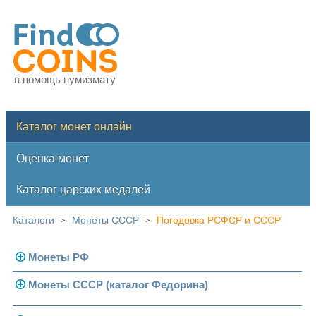
в помощь нумизмату
Каталог монет онлайн
Оценка монет
Каталог царских медалей
Каталоги
Монеты СССР
Погодовка РСФСР и СССР
>
>
Монеты РФ
Монеты СССР (каталог Федорина)
Современная Россия
Монеты 1991-1993 гг.