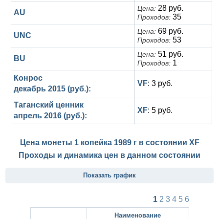
28 руб.
Цена:
AU
35
Проходов:
69 руб.
Цена:
UNC
53
Проходов:
51 руб.
Цена:
BU
1
Проходов:
Конрос
VF
: 3 руб.
декабрь 2015 (руб.):
Таганский ценник
XF
: 5 руб.
апрель 2016 (руб.):
Цена монеты 1 копейка 1989 г в состоянии
XF
Проходы и динамика цен в данном состоянии
Показать график
1
2
3
4
5
6
Наименование