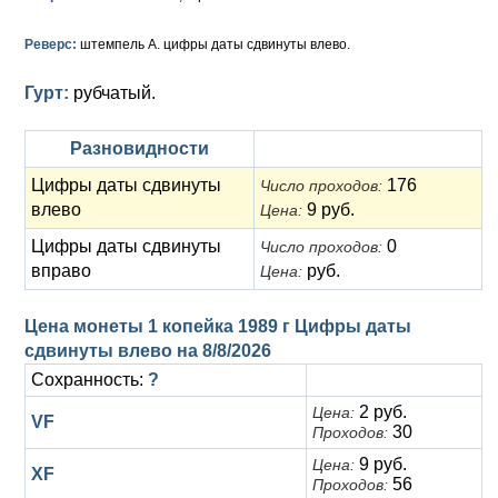
Анна Иоанновна (1730-1740)
Памятные и донативные
Сибирские монеты
Серебро
Реверс:
штемпель А. цифры даты сдвинуты влево.
Петр II (1727-1730)
Для Молдавии и Валахии
Медь
Гурт:
рубчатый.
Екатерина I (1725-1727)
Таврические монеты
Для Пруссии
Петр I (1682-1725)
Ливонезы
Разновидности
Цифры даты сдвинуты
176
Число проходов:
Альбертусталер
Золото
влево
9 руб.
Цена:
Серебро
Цифры даты сдвинуты
0
Число проходов:
вправо
руб.
Цена:
Медь
Цена монеты 1 копейка 1989 г Цифры даты
Для Речи Посполитой
сдвинуты влево на
8/8/2026
Сохранность:
?
2 руб.
Цена:
VF
30
Проходов:
9 руб.
Цена:
XF
56
Проходов: