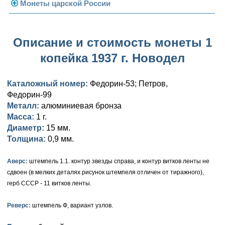
Погодовка СССР
Монеты царской России
Памятные и юбилейные
Монеты 1958 года
Николай II (1894-1917)
Описание и стоимость монеты 1
Золотые червонцы
Александр III (1881-1894)
Золото
копейка 1937 г. Новодел
Памятные и юбилейные
Александр II (1855-1881)
Серебро
Золото
Каталожный номер:
Федорин-53; Петров,
Николай I (1825-1855)
Медь
Серебро
Золото
Федорин-99
Металл:
алюминиевая бронза
Александр I (1801-1825)
Германская оккупация
Медь
Серебро
Платина, золото
Масса:
1 г.
Павел I (1796-1801)
Для Финляндии
Для Финляндии
Медь
Серебро
Золото
Диаметр:
15 мм.
Толщина:
0,9 мм.
Екатерина II (1762-1796)
Памятные и донативные
Памятные и донативные
Для Финляндии
Медь
Серебро
Золото
Аверс:
штемпель 1.1. контур звезды справа, и контур витков ленты не
Петр III (1762)
Памятные и донативные
Для Грузии
Медь
Серебро
Золото
сдвоен (в мелких деталях рисунок штемпеля отличен от тиражного),
герб СССР - 11 витков ленты.
Елизавета I (1741-1762)
Русско-Польские
Для Грузии
Медь
Серебро
Реверс:
штемпель Ф, вариант узлов.
Иоанн Антонович (1740-1741)
Для Польши
Для Польши
Медь
Золото