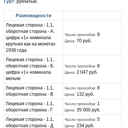
Гурт:
рубчатый.
Анна Иоанновна (1730-1740)
Памятные и донативные
Сибирские монеты
Серебро
Петр II (1727-1730)
Для Молдавии и Валахии
Медь
Разновидности
Лицевая сторона - 1.1,
Екатерина I (1725-1727)
Таврические монеты
Для Пруссии
оборотная сторона - А.
9
Число проходов:
цифра «1» номинала
Петр I (1682-1725)
Ливонезы
70 руб.
Цена:
крупная как на монетах
Альбертусталер
Золото
1936 года
Лицевая сторона - 1.1,
Серебро
оборотная сторона - Б.
8
Число проходов:
цифра «1» номинала
2 047 руб.
Цена:
Медь
мельче
Для Речи Посполитой
Лицевая сторона - 1.1,
8
Число проходов:
оборотная сторона - В
132 руб.
Цена:
Лицевая сторона - 1.1,
1
Число проходов:
оборотная сторона - Г
35 000 руб.
Цена:
Лицевая сторона - 1.1,
5
Число проходов:
оборотная сторона - Д
234 руб.
Цена: