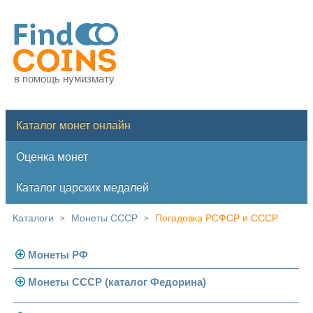
в помощь нумизмату
Каталог монет онлайн
Оценка монет
Каталог царских медалей
Каталоги
Монеты СССР
Погодовка РСФСР и СССР
>
>
Монеты РФ
Монеты СССР (каталог Федорина)
Современная Россия
Монеты 1991-1993 гг.