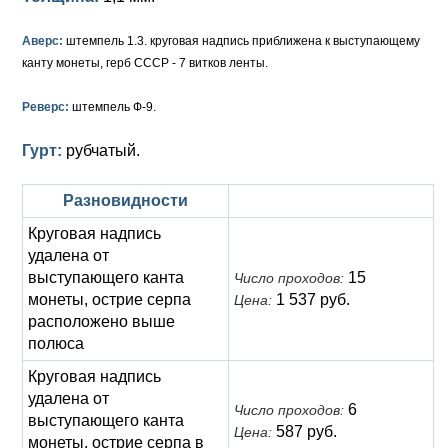
Анна Иоанновна (1730-1740)
Памятные и донативные
Сибирские монеты
Серебро
Аверс:
штемпель 1.3. круговая надпись приближена к выступающему
Петр II (1727-1730)
Для Молдавии и Валахии
Медь
канту монеты, герб СССР - 7 витков ленты.
Екатерина I (1725-1727)
Таврические монеты
Для Пруссии
Реверс:
штемпель Ф-9.
Петр I (1682-1725)
Ливонезы
Гурт:
рубчатый.
Альбертусталер
Золото
Разновидности
Серебро
Круговая надпись
удалена от
Медь
выступающего канта
15
Число проходов:
Для Речи Посполитой
монеты, острие серпа
1 537 руб.
Цена:
расположено выше
полюса
Круговая надпись
удалена от
6
Число проходов:
выступающего канта
587 руб.
Цена:
монеты, острие серпа в