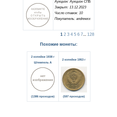
Аукцион: Аукцион СПБ
Закрыт: 13.12.2023
Число ставок: 10
Покупатель: andrewxx
1
2
3
4
5
6
7
...
128
Похожие монеты:
2 копейки 1938 г
2 копейки 1953 г
Штемпель А
(1386 проходов)
(597 проходов)