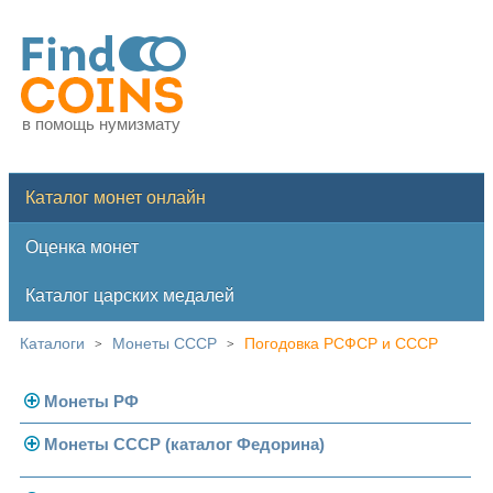
в помощь нумизмату
Каталог монет онлайн
Оценка монет
Каталог царских медалей
Каталоги
Монеты СССР
Погодовка РСФСР и СССР
>
>
Монеты РФ
Монеты СССР (каталог Федорина)
Современная Россия
Монеты 1991-1993 гг.