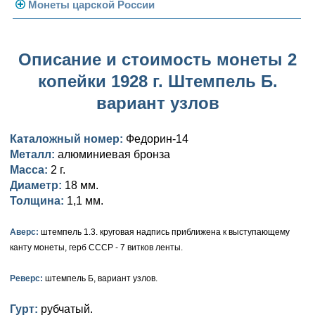
Погодовка СССР
Монеты царской России
Памятные и юбилейные
Монеты 1958 года
Николай II (1894-1917)
Описание и стоимость монеты 2
Золотые червонцы
Александр III (1881-1894)
Золото
копейки 1928 г. Штемпель Б.
Памятные и юбилейные
Александр II (1855-1881)
Серебро
Золото
вариант узлов
Николай I (1825-1855)
Медь
Серебро
Золото
Каталожный номер:
Федорин-14
Александр I (1801-1825)
Германская оккупация
Медь
Серебро
Платина, золото
Металл:
алюминиевая бронза
Масса:
2 г.
Павел I (1796-1801)
Для Финляндии
Для Финляндии
Медь
Серебро
Золото
Диаметр:
18 мм.
Толщина:
1,1 мм.
Екатерина II (1762-1796)
Памятные и донативные
Памятные и донативные
Для Финляндии
Медь
Серебро
Золото
Аверс:
штемпель 1.3. круговая надпись приближена к выступающему
Петр III (1762)
Памятные и донативные
Для Грузии
Медь
Серебро
Золото
канту монеты, герб СССР - 7 витков ленты.
Елизавета I (1741-1762)
Русско-Польские
Для Грузии
Медь
Серебро
Реверс:
штемпель Б, вариант узлов.
Иоанн Антонович (1740-1741)
Для Польши
Для Польши
Медь
Золото
Гурт:
рубчатый.