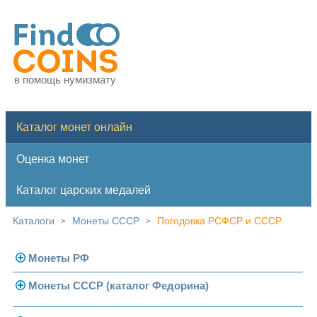
в помощь нумизмату
Каталог монет онлайн
Оценка монет
Каталог царских медалей
Каталоги
Монеты СССР
Погодовка РСФСР и СССР
>
>
Монеты РФ
Монеты СССР (каталог Федорина)
Современная Россия
Монеты 1991-1993 гг.