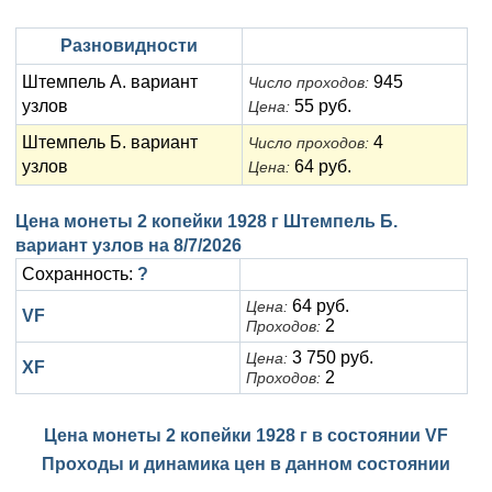
Анна Иоанновна (1730-1740)
Памятные и донативные
Сибирские монеты
Серебро
Разновидности
Петр II (1727-1730)
Для Молдавии и Валахии
Медь
Штемпель А. вариант
945
Число проходов:
Екатерина I (1725-1727)
Таврические монеты
Для Пруссии
узлов
55 руб.
Цена:
Штемпель Б. вариант
4
Число проходов:
Петр I (1682-1725)
Ливонезы
узлов
64 руб.
Цена:
Альбертусталер
Золото
Цена монеты 2 копейки 1928 г Штемпель Б.
Серебро
вариант узлов на
8/7/2026
Сохранность:
?
Медь
64 руб.
Цена:
VF
2
Для Речи Посполитой
Проходов:
3 750 руб.
Цена:
XF
2
Проходов:
Цена монеты 2 копейки 1928 г в состоянии
VF
Проходы и динамика цен в данном состоянии