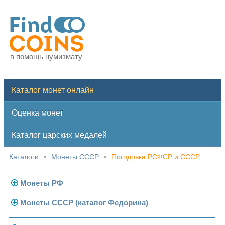
в помощь нумизмату
Каталог монет онлайн
Оценка монет
Каталог царских медалей
Каталоги
Монеты СССР
Погодовка РСФСР и СССР
>
>
Монеты РФ
Монеты СССР (каталог Федорина)
Современная Россия
Монеты 1991-1993 гг.