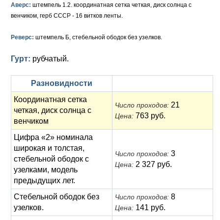
Анна Иоанновна (1730-1740)
Памятные и донативные
Сибирские монеты
Серебро
Аверс:
штемпель 1.2. координатная сетка четкая, диск солнца с
венчиком, герб СССР - 16 витков ленты.
Петр II (1727-1730)
Для Молдавии и Валахии
Медь
Реверс:
штемпель Б, стебельной ободок без узелков.
Екатерина I (1725-1727)
Таврические монеты
Для Пруссии
Гурт:
рубчатый.
Петр I (1682-1725)
Ливонезы
Разновидности
Альбертусталер
Золото
Координатная сетка
21
Число проходов:
Серебро
четкая, диск солнца с
763 руб.
Цена:
венчиком
Медь
Цифра «2» номинала
Для Речи Посполитой
широкая и толстая,
3
Число проходов:
стебельной ободок с
2 327 руб.
Цена:
узелками, модель
предыдущих лет.
Стебельной ободок без
8
Число проходов:
узелков.
141 руб.
Цена: