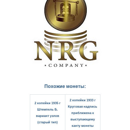
Похожие монеты:
2 копейки 1933 г
2 копейки 1935 г
Круговая надпись
Штемпель Б.
приближена к
вариант узлов
выступающему
(старый тип)
канту монеты