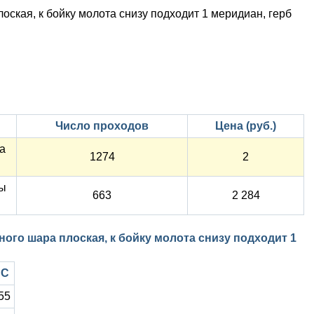
оская, к бойку молота снизу подходит 1 меридиан, герб
Число проходов
Цена (руб.)
а
1274
2
вы
663
2 284
ного шара плоская, к бойку молота снизу подходит 1
NC
55