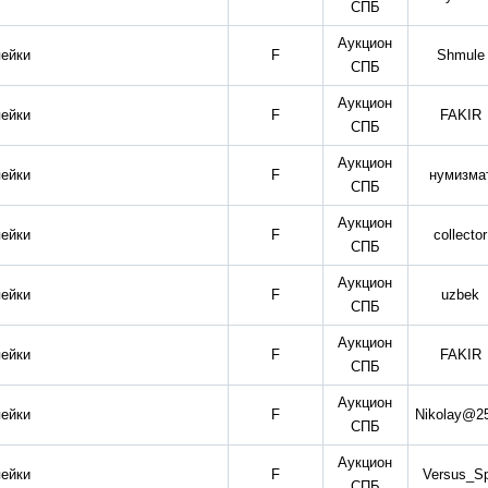
СПБ
Аукцион
пейки
F
Shmule
СПБ
Аукцион
пейки
F
FAKIR
СПБ
Аукцион
пейки
F
нумизма
СПБ
Аукцион
пейки
F
collector
СПБ
Аукцион
пейки
F
uzbek
СПБ
Аукцион
пейки
F
FAKIR
СПБ
Аукцион
пейки
F
Nikolay@2
СПБ
Аукцион
пейки
F
Versus_S
СПБ