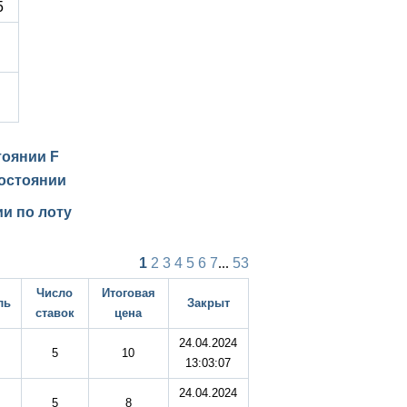
5
стоянии
F
остоянии
и по лоту
1
2
3
4
5
6
7
...
53
Число
Итоговая
ль
Закрыт
ставок
цена
24.04.2024
5
10
13:03:07
24.04.2024
5
8