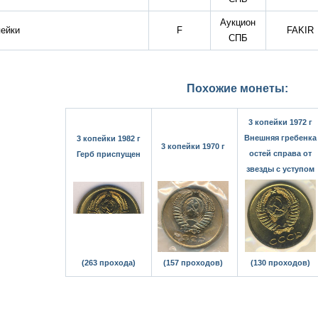
Аукцион
пейки
F
FAKIR
СПБ
Похожие монеты:
3 копейки 1972 г
Внешняя гребенка
3 копейки 1982 г
3 копейки 1970 г
остей справа от
Герб приспущен
звезды с уступом
(263 прохода)
(157 проходов)
(130 проходов)