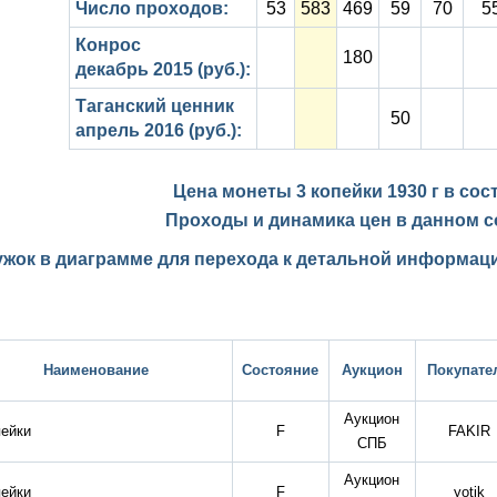
Число проходов:
53
583
469
59
70
5
Конрос
180
декабрь 2015 (руб.):
Таганский ценник
50
апрель 2016 (руб.):
Цена монеты 3 копейки 1930 г в со
Проходы и динамика цен в данном с
ужок в диаграмме для перехода к детальной информаци
Наименование
Состояние
Аукцион
Покупате
Аукцион
пейки
F
FAKIR
СПБ
Аукцион
пейки
F
yotik