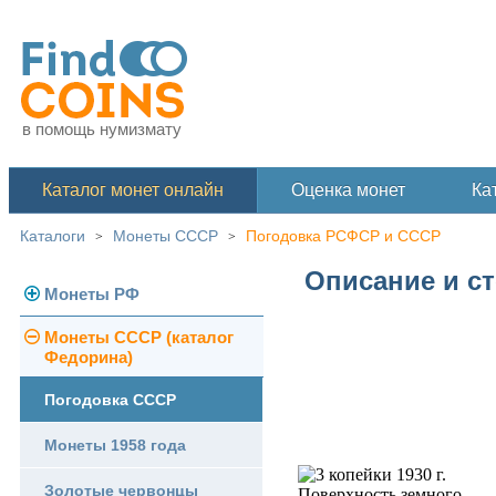
в помощь нумизмату
Каталог монет онлайн
Оценка монет
Ка
Каталоги
Монеты СССР
Погодовка РСФСР и СССР
>
>
Описание и ст
Монеты РФ
Монеты СССР (каталог
Современная Россия
Федорина)
Монеты 1991-1993 гг.
Погодовка СССР
Памятные и юбилейные
Монеты 1958 года
Золотые червонцы