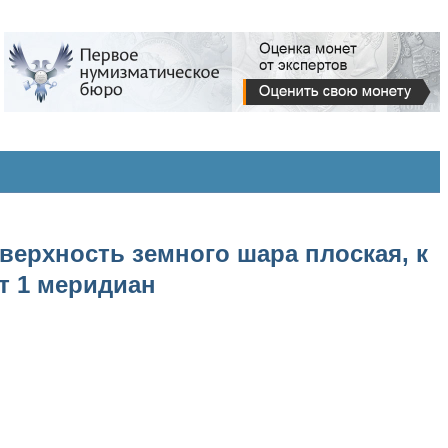
оверхность земного шара плоская, к
т 1 меридиан