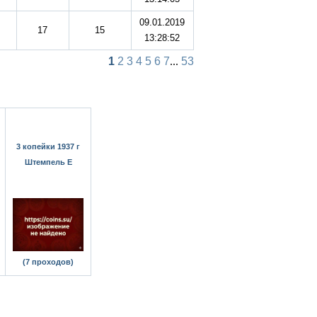
09.01.2019
17
15
13:28:52
1
2
3
4
5
6
7
...
53
3 копейки 1937 г
Штемпель Е
(7 проходов)