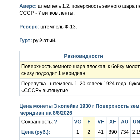
Аверс:
штемпель 1.2. поверхность земного шара пл
СССР - 7 витков ленты.
Реверс:
штемпель Ф-13.
Гурт:
рубчатый.
Разновидности
Поверхность земного шара плоская, к бойку молот
снизу подходит 1 меридиан
Перепутка - штемпель 1. 20 копеек 1924 года, бук
«СССР» вытянутые
Цена монеты 3 копейки 1930 г Поверхность зем
меридиан на
8/8/2026
Сохранность:
?
VG
F
VF
XF
AU
U
Цена (руб.):
1
2
41
390
734
2 1