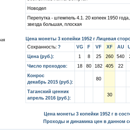
Новодел
Перепутка - штемпель 4.1. 20 копеек 1950 года,
звезда большая, плоская
Цена монеты 3 копейки 1952 г Лицевая сторон
Сохранность:
?
VG
F
VF
XF
AU
Цена (руб.):
1
8
25
260
540
Число проходов:
18
80
182
405
22
Конрос
80
декабрь 2015 (руб.):
Таганский ценник
30
апрель 2016 (руб.):
Цена монеты 3 копейки 1952 г в сос
Проходы и динамика цен в данном с