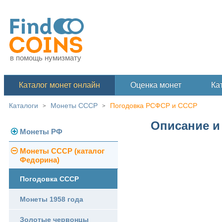
в помощь нумизмату
Каталог монет онлайн
Оценка монет
Ка
Каталоги
Монеты СССР
Погодовка РСФСР и СССР
>
>
Описание и 
Монеты РФ
Монеты СССР (каталог
Современная Россия
Федорина)
Монеты 1991-1993 гг.
Погодовка СССР
Памятные и юбилейные
Монеты 1958 года
Золотые червонцы