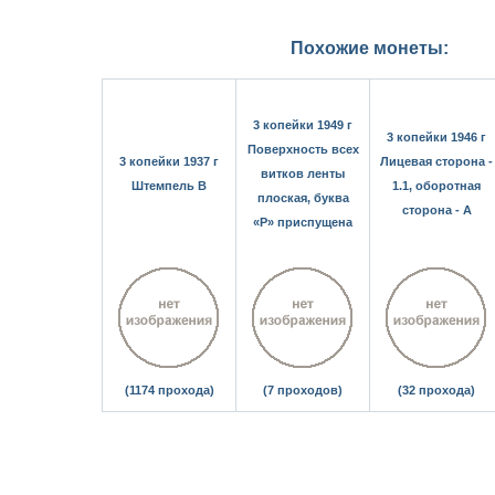
Похожие монеты:
3 копейки 1949 г
3 копейки 1946 г
Поверхность всех
3 копейки 1937 г
Лицевая сторона -
витков ленты
Штемпель В
1.1, оборотная
плоская, буква
сторона - А
«Р» приспущена
(1174 прохода)
(7 проходов)
(32 прохода)