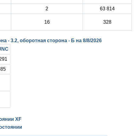
2
63 814
16
328
а - 3.2, оборотная сторона - Б на
8/8/2026
UNC
291
85
тоянии
XF
остоянии