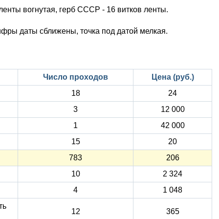
ленты вогнутая, герб СССР - 16 витков ленты.
ифры даты сближены, точка под датой мелкая.
Число проходов
Цена (руб.)
18
24
3
12 000
1
42 000
15
20
783
206
10
2 324
4
1 048
ть
12
365