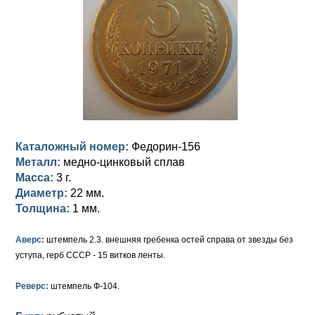
Анна Иоанновна (1730-1740)
Памятные и донативные
Сибирские монеты
Серебро
Петр II (1727-1730)
Для Молдавии и Валахии
Медь
Екатерина I (1725-1727)
Таврические монеты
Для Пруссии
Петр I (1682-1725)
Ливонезы
Альбертусталер
Золото
Каталожный номер:
Федорин-156
Серебро
Металл:
медно-цинковый сплав
Масса:
3 г.
Медь
Диаметр:
22 мм.
Толщина:
1 мм.
Для Речи Посполитой
Аверс:
штемпель 2.3. внешняя гребенка остей справа от звезды без
уступа, герб СССР - 15 витков ленты.
Реверс:
штемпель Ф-104.