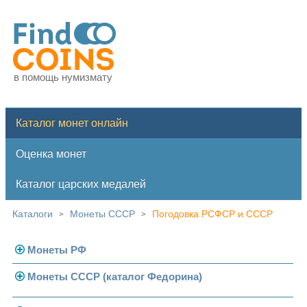
в помощь нумизмату
Каталог монет онлайн
Оценка монет
Каталог царских медалей
Каталоги
Монеты СССР
Погодовка РСФСР и СССР
>
>
Монеты РФ
Монеты СССР (каталог Федорина)
Современная Россия
Монеты 1991-1993 гг.