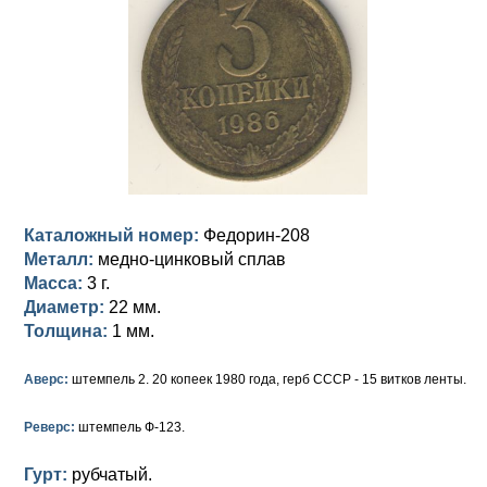
Анна Иоанновна (1730-1740)
Памятные и донативные
Сибирские монеты
Серебро
Петр II (1727-1730)
Для Молдавии и Валахии
Медь
Екатерина I (1725-1727)
Таврические монеты
Для Пруссии
Петр I (1682-1725)
Ливонезы
Альбертусталер
Золото
Серебро
Каталожный номер:
Федорин-208
Металл:
медно-цинковый сплав
Медь
Масса:
3 г.
Диаметр:
22 мм.
Для Речи Посполитой
Толщина:
1 мм.
Аверс:
штемпель 2. 20 копеек 1980 года, герб СССР - 15 витков ленты.
Реверс:
штемпель Ф-123.
Гурт:
рубчатый.