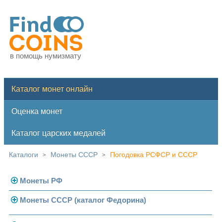
в помощь нумизмату
Каталог монет онлайн
Оценка монет
Каталог царских медалей
Каталоги
Монеты СССР
Погодовка РСФСР и СССР
>
>
Монеты РФ
Монеты СССР (каталог Федорина)
Современная Россия
Монеты 1991-1993 гг.