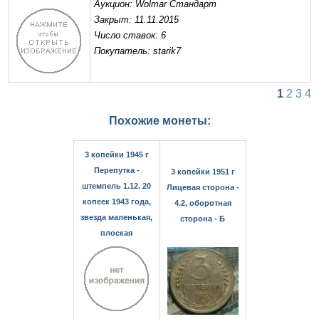
Аукцион: Wolmar Стандарт
Закрыт: 11.11.2015
Число ставок: 6
Покупатель: starik7
1
2
3
4
Похожие монеты:
3 копейки 1945 г
Перепутка -
3 копейки 1951 г
штемпель 1.12. 20
Лицевая сторона -
копеек 1943 года,
4.2, оборотная
звезда маленькая,
сторона - Б
плоская