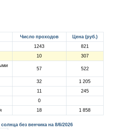
Число проходов
Цена (руб.)
1243
821
10
307
быми
57
522
32
1 205
11
245
0
я
18
1 858
к солнца без венчика на
8/6/2026