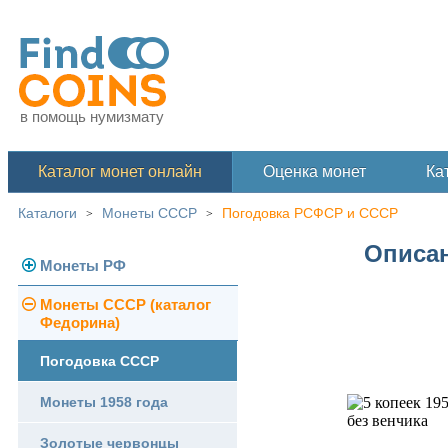
в помощь нумизмату
Каталог монет онлайн
Оценка монет
Ка
Каталоги
Монеты СССР
Погодовка РСФСР и СССР
>
>
Описан
Монеты РФ
Монеты СССР (каталог
Современная Россия
Федорина)
Монеты 1991-1993 гг.
Погодовка СССР
Памятные и юбилейные
Монеты 1958 года
Золотые червонцы