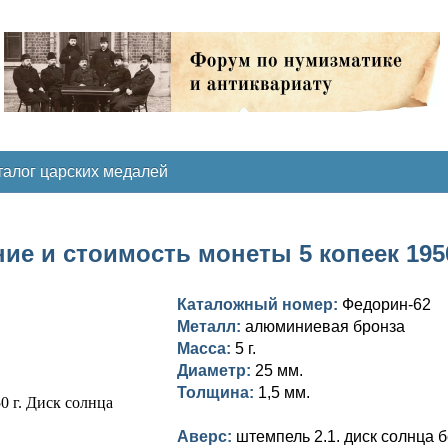
талог царских медалей
ие и стоимость монеты 5 копеек 1950
Каталожный номер:
Федорин-62
Металл:
алюминиевая бронза
Масса:
5 г.
Диаметр:
25 мм.
Толщина:
1,5 мм.
Аверс:
штемпель 2.1. диск солнца б