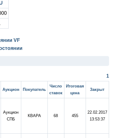
U
000
1
тоянии
VF
остоянии
1
Число
Итоговая
Аукцион
Покупатель
Закрыт
ставок
цена
Аукцион
22.02.2017
КВАРА
68
455
СПБ
13:53:37