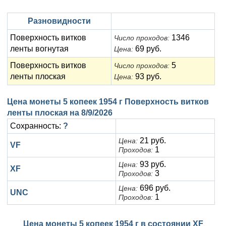
Анна Иоанновна (1730-1740)
Памятные и донативные
Сибирские монеты
Серебро
Разновидности
Петр II (1727-1730)
Для Молдавии и Валахии
Медь
Поверхность витков
1346
Число проходов:
Екатерина I (1725-1727)
Таврические монеты
Для Пруссии
ленты вогнутая
69 руб.
Цена:
Поверхность витков
5
Число проходов:
Петр I (1682-1725)
Ливонезы
ленты плоская
93 руб.
Цена:
Альбертусталер
Золото
Цена монеты 5 копеек 1954 г Поверхность витков
Серебро
ленты плоская на
8/9/2026
Сохранность:
?
Медь
21 руб.
Цена:
VF
1
Для Речи Посполитой
Проходов:
93 руб.
Цена:
XF
3
Проходов:
696 руб.
Цена:
UNC
1
Проходов:
Цена монеты 5 копеек 1954 г в состоянии
XF