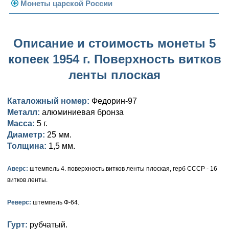
Погодовка СССР
Монеты царской России
Памятные и юбилейные
Монеты 1958 года
Николай II (1894-1917)
Описание и стоимость монеты 5
Золотые червонцы
Александр III (1881-1894)
Золото
копеек 1954 г. Поверхность витков
Памятные и юбилейные
Александр II (1855-1881)
Серебро
Золото
ленты плоская
Николай I (1825-1855)
Медь
Серебро
Золото
Каталожный номер:
Федорин-97
Александр I (1801-1825)
Германская оккупация
Медь
Серебро
Платина, золото
Металл:
алюминиевая бронза
Масса:
5 г.
Павел I (1796-1801)
Для Финляндии
Для Финляндии
Медь
Серебро
Золото
Диаметр:
25 мм.
Толщина:
1,5 мм.
Екатерина II (1762-1796)
Памятные и донативные
Памятные и донативные
Для Финляндии
Медь
Серебро
Золото
Аверс:
штемпель 4. поверхность витков ленты плоская, герб СССР - 16
Петр III (1762)
Памятные и донативные
Для Грузии
Медь
Серебро
Золото
витков ленты.
Елизавета I (1741-1762)
Русско-Польские
Для Грузии
Медь
Серебро
Реверс:
штемпель Ф-64.
Иоанн Антонович (1740-1741)
Для Польши
Для Польши
Медь
Золото
Гурт:
рубчатый.