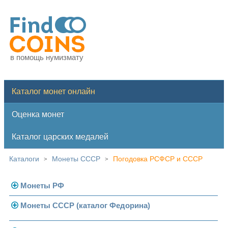
в помощь нумизмату
Каталог монет онлайн
Оценка монет
Каталог царских медалей
Каталоги
Монеты СССР
Погодовка РСФСР и СССР
>
>
Монеты РФ
Монеты СССР (каталог Федорина)
Современная Россия
Монеты 1991-1993 гг.