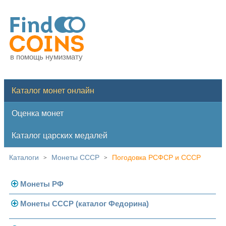
в помощь нумизмату
Каталог монет онлайн
Оценка монет
Каталог царских медалей
Каталоги
Монеты СССР
Погодовка РСФСР и СССР
>
>
Монеты РФ
Монеты СССР (каталог Федорина)
Современная Россия
Монеты 1991-1993 гг.