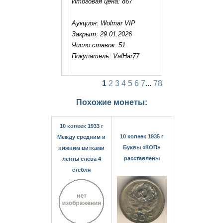
Итоговая цена: 867
Аукцион: Wolmar VIP
Закрыт: 29.01.2026
Число ставок: 51
Покупатель: ValHar77
1
2
3
4
5
6
7
...
78
Похожие монеты:
10 копеек 1933 г
10 копеек 1935 г
Между средним и
Буквы «КОП»
нижним витками
расставлены
ленты слева 4
стебля