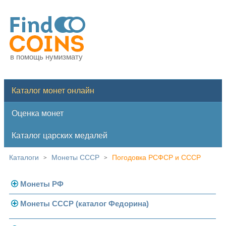
в помощь нумизмату
Каталог монет онлайн
Оценка монет
Каталог царских медалей
Каталоги
Монеты СССР
Погодовка РСФСР и СССР
>
>
Монеты РФ
Монеты СССР (каталог Федорина)
Современная Россия
Монеты 1991-1993 гг.