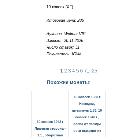
10 копеек
(XF)
Итоговая цена: 285
Аукцион: Wolmar VIP
Закрыт: 20.11.2025
Число ставок: 31
Покупатель: IFAM
1
2
3
4
5
6
7
...
25
Похожие монеты:
10 копеек 1938 г
Новодел,
штемпель 1.33. 10
копеек 1946 г.,
10 копеек 1943 г
слева от звезды
Лицевая сторона -
ости выходят из
1.1., оборотная