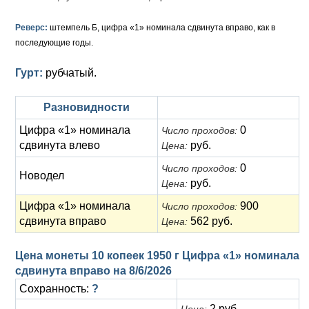
Анна Иоанновна (1730-1740)
Памятные и донативные
Сибирские монеты
Серебро
Реверс:
штемпель Б, цифра «1» номинала сдвинута вправо, как в
Петр II (1727-1730)
Для Молдавии и Валахии
Медь
последующие годы.
Екатерина I (1725-1727)
Таврические монеты
Для Пруссии
Гурт:
рубчатый.
Петр I (1682-1725)
Ливонезы
Разновидности
Альбертусталер
Золото
Цифра «1» номинала
0
Число проходов:
сдвинута влево
руб.
Цена:
Серебро
0
Число проходов:
Новодел
Медь
руб.
Цена:
Для Речи Посполитой
Цифра «1» номинала
900
Число проходов:
сдвинута вправо
562 руб.
Цена:
Цена монеты 10 копеек 1950 г Цифра «1» номинала
сдвинута вправо на
8/6/2026
Сохранность:
?
2 руб.