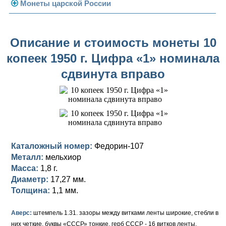
Погодовка СССР
Монеты царской России
Памятные и юбилейные
Монеты 1958 года
Николай II (1894-1917)
Описание и стоимость монеты 10
Золотые червонцы
Александр III (1881-1894)
Золото
копеек 1950 г. Цифра «1» номинала
Памятные и юбилейные
Александр II (1855-1881)
Серебро
Золото
сдвинута вправо
Николай I (1825-1855)
Медь
Серебро
Золото
Александр I (1801-1825)
Германская оккупация
Медь
Серебро
Платина, золото
Павел I (1796-1801)
Для Финляндии
Для Финляндии
Медь
Серебро
Золото
Каталожный номер:
Федорин-107
Екатерина II (1762-1796)
Памятные и донативные
Памятные и донативные
Для Финляндии
Медь
Серебро
Золото
Металл:
мельхиор
Масса:
1,8 г.
Петр III (1762)
Памятные и донативные
Для Грузии
Медь
Серебро
Золото
Диаметр:
17,27 мм.
Елизавета I (1741-1762)
Русско-Польские
Для Грузии
Медь
Серебро
Толщина:
1,1 мм.
Иоанн Антонович (1740-1741)
Для Польши
Для Польши
Медь
Золото
Аверс:
штемпель 1.31. зазоры между витками ленты широкие, стебли в
них четкие, буквы «СССР» тонкие, герб СССР - 16 витков ленты.