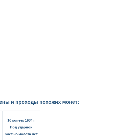
цены и проходы похожих монет:
10 копеек 1934 г
Под ударной
частью молота нет