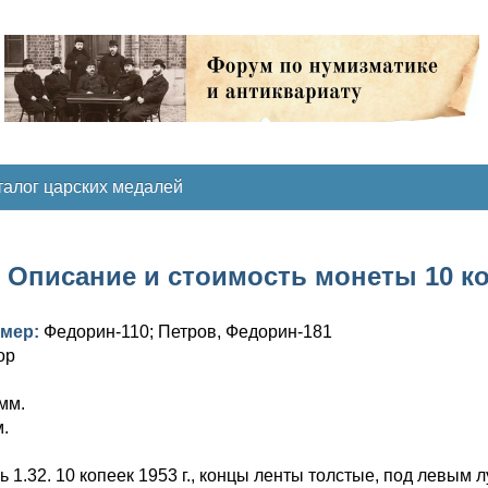
талог царских медалей
Описание и стоимость монеты 10 ко
омер:
Федорин-110; Петров, Федорин-181
ор
мм.
м.
 1.32. 10 копеек 1953 г., концы ленты толстые, под левым 