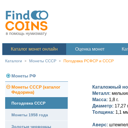
в помощь нумизмату
Каталог монет онлайн
Оценка монет
Ка
Каталоги
Монеты СССР
Погодовка РСФСР и СССР
>
>
Монеты РФ
Монеты СССР (каталог
Каталожный н
Современная Россия
Федорина)
Металл:
мельхи
Монеты 1991-1993 гг.
Масса:
1,8 г.
Погодовка СССР
Диаметр:
17,27 
Памятные и юбилейные
Толщина:
1,1 м
Монеты 1958 года
Аверс:
штемпель
Золотые червонцы