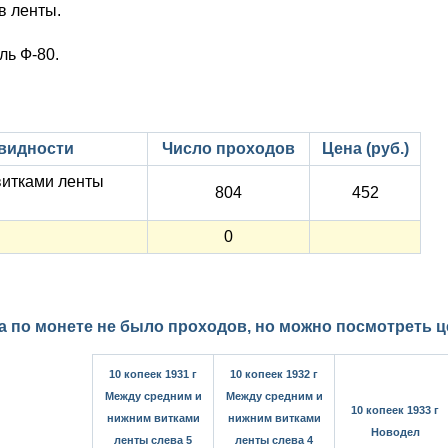
в ленты.
ль Ф-80.
видности
Число проходов
Цена (руб.)
витками ленты
804
452
0
а по монете не было проходов, но можно посмотреть 
10 копеек 1931 г
10 копеек 1932 г
Между средним и
Между средним и
10 копеек 1933 г
нижним витками
нижним витками
Новодел
ленты слева 5
ленты слева 4