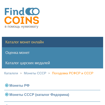
в помощь нумизмату
Каталог монет онлайн
Оценка монет
Каталог царских медалей
Каталоги
Монеты СССР
Погодовка РСФСР и СССР
>
>
Монеты РФ
Монеты СССР (каталог Федорина)
Современная Россия
Монеты 1991-1993 гг.