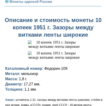
Погодовка СССР
Монеты царской России
Памятные и юбилейные
Монеты 1958 года
Николай II (1894-1917)
Описание и стоимость монеты 10
Золотые червонцы
Александр III (1881-1894)
Золото
копеек 1951 г. Зазоры между
Памятные и юбилейные
Александр II (1855-1881)
Серебро
Золото
витками ленты широкие
Николай I (1825-1855)
Медь
Серебро
Золото
Александр I (1801-1825)
Германская оккупация
Медь
Серебро
Платина, золото
Павел I (1796-1801)
Для Финляндии
Для Финляндии
Медь
Серебро
Золото
Каталожный номер:
Федорин-109
Екатерина II (1762-1796)
Памятные и донативные
Памятные и донативные
Для Финляндии
Медь
Серебро
Золото
Металл:
мельхиор
Масса:
1,8 г.
Петр III (1762)
Памятные и донативные
Для Грузии
Медь
Серебро
Золото
Диаметр:
17,27 мм.
Елизавета I (1741-1762)
Русско-Польские
Для Грузии
Медь
Серебро
Толщина:
1,1 мм.
Иоанн Антонович (1740-1741)
Для Польши
Для Польши
Медь
Золото
Аверс:
штемпель 1.31. зазоры между витками ленты широкие, стебли в
них четкие, буквы «СССР» тонкие, герб СССР - 16 витков ленты.