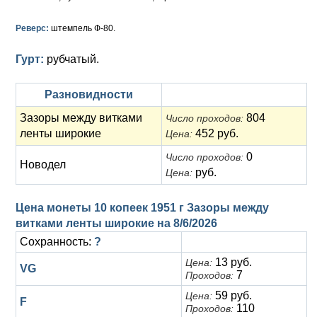
Анна Иоанновна (1730-1740)
Памятные и донативные
Сибирские монеты
Серебро
Реверс:
штемпель Ф-80.
Петр II (1727-1730)
Для Молдавии и Валахии
Медь
Гурт:
рубчатый.
Екатерина I (1725-1727)
Таврические монеты
Для Пруссии
Петр I (1682-1725)
Ливонезы
Разновидности
Зазоры между витками
804
Число проходов:
Альбертусталер
Золото
ленты широкие
452 руб.
Цена:
Серебро
0
Число проходов:
Новодел
руб.
Цена:
Медь
Цена монеты 10 копеек 1951 г Зазоры между
Для Речи Посполитой
витками ленты широкие на
8/6/2026
Сохранность:
?
13 руб.
Цена:
VG
7
Проходов:
59 руб.
Цена:
F
110
Проходов: