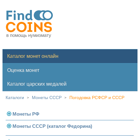
в помощь нумизмату
Каталог монет онлайн
Оценка монет
Каталог царских медалей
Каталоги
Монеты СССР
Погодовка РСФСР и СССР
>
>
Монеты РФ
Монеты СССР (каталог Федорина)
Современная Россия
Монеты 1991-1993 гг.