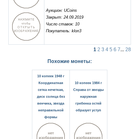
Аукцион: UCoins
Закрыт: 24.09.2019
Число ставок: 10
Покупатель: klon3
1
2
3
4
5
6
7
...
28
Похожие монеты:
10 копеек 1948 г
Координатная
10 копеек 1984 г
сетка нечеткая,
Справа от звезды
диск солнца без
наружная
венчика, звезда
гребенка остей
неправильной
образует уступ
формы