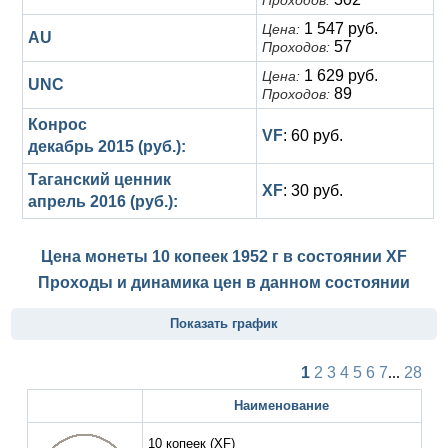
Проходов:
1 547 руб.
Цена:
AU
57
Проходов:
1 629 руб.
Цена:
UNC
89
Проходов:
Конрос
VF
: 60 руб.
декабрь 2015 (руб.):
Таганский ценник
XF
: 30 руб.
апрель 2016 (руб.):
Цена монеты 10 копеек 1952 г в состоянии
XF
Проходы и динамика цен в данном состоянии
Показать график
1
2
3
4
5
6
7
...
28
Наименование
10 копеек
(XF)