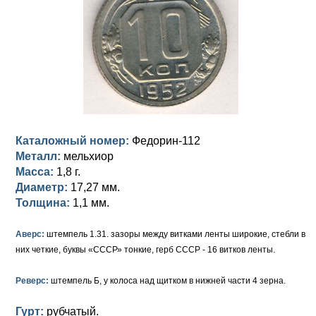
Анна Иоанновна (1730-1740)
Памятные и донативные
Сибирские монеты
Серебро
Петр II (1727-1730)
Для Молдавии и Валахии
Медь
Екатерина I (1725-1727)
Таврические монеты
Для Пруссии
Петр I (1682-1725)
Ливонезы
Альбертусталер
Золото
Каталожный номер:
Федорин-112
Серебро
Металл:
мельхиор
Масса:
1,8 г.
Медь
Диаметр:
17,27 мм.
Толщина:
1,1 мм.
Для Речи Посполитой
Аверс:
штемпель 1.31. зазоры между витками ленты широкие, стебли в
них четкие, буквы «СССР» тонкие, герб СССР - 16 витков ленты.
Реверс:
штемпель Б, у колоса над щитком в нижней части 4 зерна.
Гурт:
рубчатый.