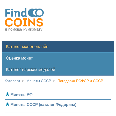
в помощь нумизмату
Каталог монет онлайн
Оценка монет
Каталог царских медалей
Каталоги
Монеты СССР
Погодовка РСФСР и СССР
>
>
Монеты РФ
Монеты СССР (каталог Федорина)
Современная Россия
Монеты 1991-1993 гг.