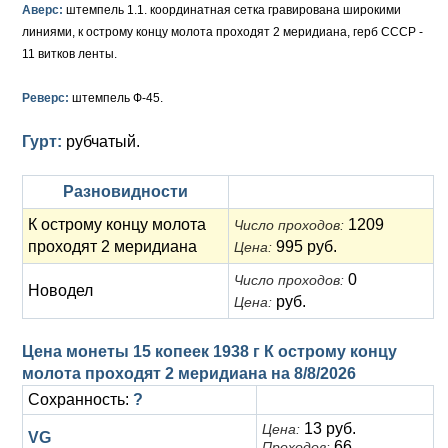
Анна Иоанновна (1730-1740)
Памятные и донативные
Сибирские монеты
Серебро
Аверс:
штемпель 1.1. координатная сетка гравирована широкими
линиями, к острому концу молота проходят 2 меридиана, герб СССР -
Петр II (1727-1730)
Для Молдавии и Валахии
Медь
11 витков ленты.
Екатерина I (1725-1727)
Таврические монеты
Для Пруссии
Реверс:
штемпель Ф-45.
Петр I (1682-1725)
Ливонезы
Гурт:
рубчатый.
Альбертусталер
Золото
Разновидности
Серебро
К острому концу молота
1209
Число проходов:
проходят 2 меридиана
995 руб.
Цена:
Медь
0
Число проходов:
Новодел
Для Речи Посполитой
руб.
Цена:
Цена монеты 15 копеек 1938 г К острому концу
молота проходят 2 меридиана на
8/8/2026
Сохранность:
?
13 руб.
Цена:
VG
66
Проходов: