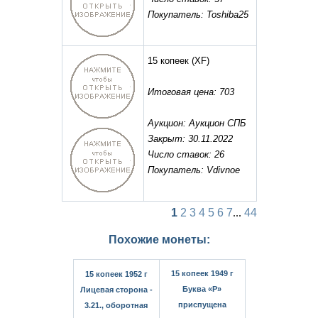
Покупатель: Toshiba25
15 копеек
(XF)
Итоговая цена: 703
Аукцион: Аукцион СПБ
Закрыт: 30.11.2022
Число ставок: 26
Покупатель: Vdivnoe
1
2
3
4
5
6
7
...
44
Похожие монеты:
15 копеек 1949 г
15 копеек 1952 г
Буква «Р»
Лицевая сторона -
приспущена
3.21., оборотная