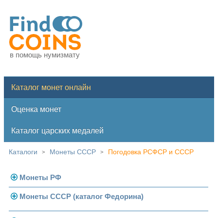
в помощь нумизмату
Каталог монет онлайн
Оценка монет
Каталог царских медалей
Каталоги
Монеты СССР
Погодовка РСФСР и СССР
>
>
Монеты РФ
Монеты СССР (каталог Федорина)
Современная Россия
Монеты 1991-1993 гг.