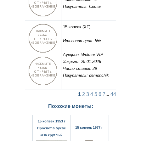
Покупатель: Cemar
15 копеек
(XF)
Итоговая цена: 555
Аукцион: Wolmar VIP
Закрыт: 29.01.2026
Число ставок: 29
Покупатель: demonchik
1
2
3
4
5
6
7
...
44
Похожие монеты:
15 копеек 1953 г
15 копеек 1977 г
Просвет в букве
«О» круглый