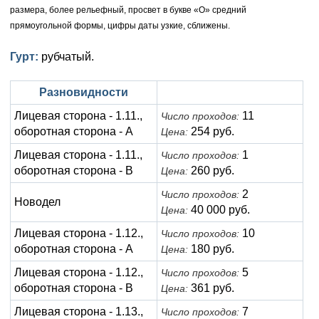
Анна Иоанновна (1730-1740)
Памятные и донативные
Сибирские монеты
Серебро
размера, более рельефный, просвет в букве «О» средний
прямоугольной формы, цифры даты узкие, сближены.
Петр II (1727-1730)
Для Молдавии и Валахии
Медь
Гурт:
рубчатый.
Екатерина I (1725-1727)
Таврические монеты
Для Пруссии
Разновидности
Петр I (1682-1725)
Ливонезы
Лицевая сторона - 1.11.,
11
Число проходов:
Альбертусталер
Золото
оборотная сторона - А
254 руб.
Цена:
Серебро
Лицевая сторона - 1.11.,
1
Число проходов:
оборотная сторона - В
260 руб.
Цена:
Медь
2
Число проходов:
Новодел
40 000 руб.
Цена:
Для Речи Посполитой
Лицевая сторона - 1.12.,
10
Число проходов:
оборотная сторона - А
180 руб.
Цена:
Лицевая сторона - 1.12.,
5
Число проходов:
оборотная сторона - В
361 руб.
Цена:
Лицевая сторона - 1.13.,
7
Число проходов: