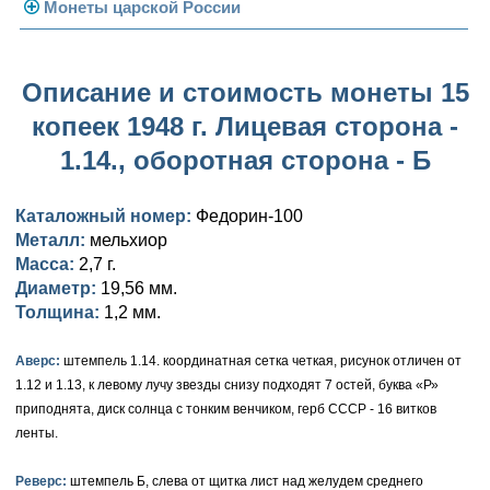
Погодовка СССР
Монеты царской России
Памятные и юбилейные
Монеты 1958 года
Николай II (1894-1917)
Описание и стоимость монеты 15
Золотые червонцы
Александр III (1881-1894)
Золото
копеек 1948 г. Лицевая сторона -
Памятные и юбилейные
Александр II (1855-1881)
Серебро
Золото
1.14., оборотная сторона - Б
Николай I (1825-1855)
Медь
Серебро
Золото
Каталожный номер:
Федорин-100
Александр I (1801-1825)
Германская оккупация
Медь
Серебро
Платина, золото
Металл:
мельхиор
Масса:
2,7 г.
Павел I (1796-1801)
Для Финляндии
Для Финляндии
Медь
Серебро
Золото
Диаметр:
19,56 мм.
Толщина:
1,2 мм.
Екатерина II (1762-1796)
Памятные и донативные
Памятные и донативные
Для Финляндии
Медь
Серебро
Золото
Аверс:
штемпель 1.14. координатная сетка четкая, рисунок отличен от
Петр III (1762)
Памятные и донативные
Для Грузии
Медь
Серебро
Золото
1.12 и 1.13, к левому лучу звезды снизу подходят 7 остей, буква «Р»
приподнята, диск солнца с тонким венчиком, герб СССР - 16 витков
Елизавета I (1741-1762)
Русско-Польские
Для Грузии
Медь
Серебро
ленты.
Иоанн Антонович (1740-1741)
Для Польши
Для Польши
Медь
Золото
Реверс:
штемпель Б, слева от щитка лист над желудем среднего