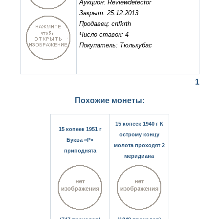
Аукцион: Reviewdetector
Закрыт: 25.12.2013
Продавец: cnfkrth
Число ставок: 4
Покупатель: Тюлькубас
1
Похожие монеты:
15 копеек 1940 г К
15 копеек 1951 г
острому концу
Буква «Р»
молота проходят 2
приподнята
меридиана