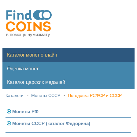
в помощь нумизмату
Каталог монет онлайн
Оценка монет
Каталог царских медалей
Каталоги
Монеты СССР
Погодовка РСФСР и СССР
>
>
Монеты РФ
Монеты СССР (каталог Федорина)
Современная Россия
Монеты 1991-1993 гг.