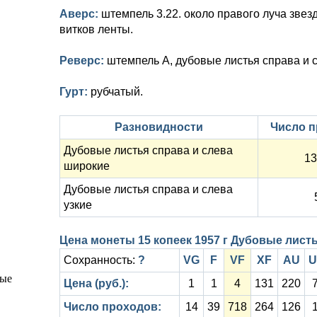
Аверс:
штемпель 3.22. около правого луча звез
витков ленты.
Реверс:
штемпель А, дубовые листья справа и 
Гурт:
рубчатый.
Разновидности
Число п
Дубовые листья справа и слева
13
широкие
Дубовые листья справа и слева
узкие
Цена монеты 15 копеек 1957 г Дубовые лист
Сохранность:
?
VG
F
VF
XF
AU
U
Цена (руб.):
1
1
4
131
220
Число проходов:
14
39
718
264
126