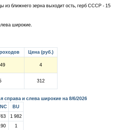
ды из ближнего зерна выходит ость, герб СССР - 15
слева широкие.
роходов
Цена (руб.)
49
4
5
312
ья справа и слева широкие на
8/6/2026
NC
BU
763
1 982
190
1