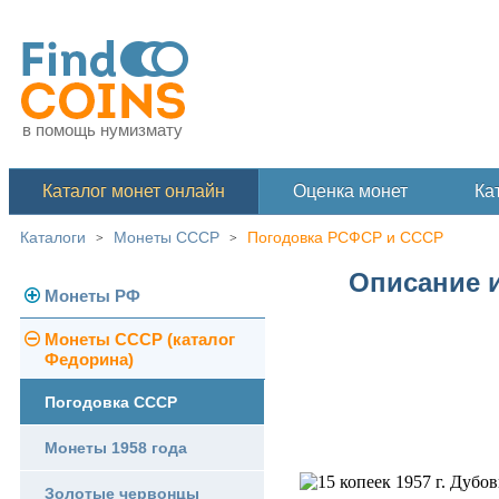
в помощь нумизмату
Каталог монет онлайн
Оценка монет
Ка
Каталоги
Монеты СССР
Погодовка РСФСР и СССР
>
>
Описание и
Монеты РФ
Монеты СССР (каталог
Современная Россия
Федорина)
Монеты 1991-1993 гг.
Погодовка СССР
Памятные и юбилейные
Монеты 1958 года
Золотые червонцы