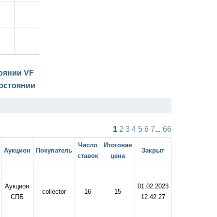
тоянии
VF
остоянии
1
2
3
4
5
6
7
...
66
Число
Итоговая
Аукцион
Покупатель
Закрыт
ставок
цена
Аукцион
01.02.2023
collector
16
15
СПБ
12:42:27