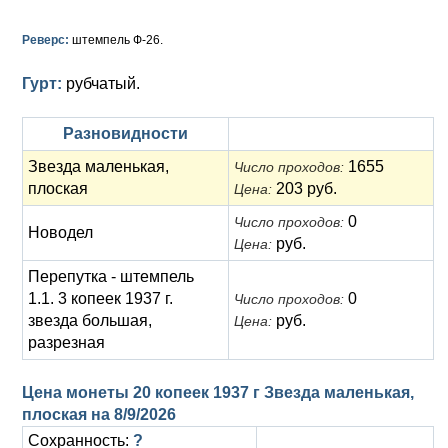
Анна Иоанновна (1730-1740)
Памятные и донативные
Сибирские монеты
Серебро
Реверс:
штемпель Ф-26.
Петр II (1727-1730)
Для Молдавии и Валахии
Медь
Гурт:
рубчатый.
Екатерина I (1725-1727)
Таврические монеты
Для Пруссии
Петр I (1682-1725)
Ливонезы
Разновидности
Звезда маленькая,
1655
Число проходов:
Альбертусталер
Золото
плоская
203 руб.
Цена:
Серебро
0
Число проходов:
Новодел
руб.
Цена:
Медь
Перепутка - штемпель
Для Речи Посполитой
1.1. 3 копеек 1937 г.
0
Число проходов:
звезда большая,
руб.
Цена:
разрезная
Цена монеты 20 копеек 1937 г Звезда маленькая,
плоская на
8/9/2026
Сохранность:
?