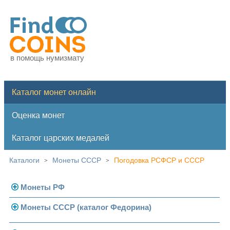
в помощь нумизмату
Каталог монет онлайн
Оценка монет
Каталог царских медалей
Каталоги
Монеты СССР
Погодовка РСФСР и СССР
>
>
Монеты РФ
Монеты СССР (каталог Федорина)
Современная Россия
Монеты 1991-1993 гг.