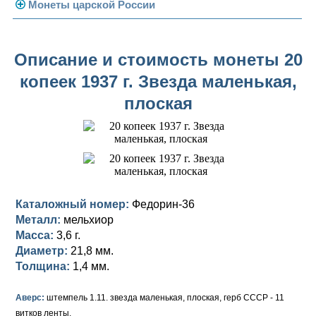
Погодовка СССР
Монеты царской России
Памятные и юбилейные
Монеты 1958 года
Николай II (1894-1917)
Описание и стоимость монеты 20
Золотые червонцы
Александр III (1881-1894)
Золото
копеек 1937 г. Звезда маленькая,
Памятные и юбилейные
Александр II (1855-1881)
Серебро
Золото
плоская
Николай I (1825-1855)
Медь
Серебро
Золото
Александр I (1801-1825)
Германская оккупация
Медь
Серебро
Платина, золото
Павел I (1796-1801)
Для Финляндии
Для Финляндии
Медь
Серебро
Золото
Каталожный номер:
Федорин-36
Екатерина II (1762-1796)
Памятные и донативные
Памятные и донативные
Для Финляндии
Медь
Серебро
Золото
Металл:
мельхиор
Масса:
3,6 г.
Петр III (1762)
Памятные и донативные
Для Грузии
Медь
Серебро
Золото
Диаметр:
21,8 мм.
Елизавета I (1741-1762)
Русско-Польские
Для Грузии
Медь
Серебро
Толщина:
1,4 мм.
Иоанн Антонович (1740-1741)
Для Польши
Для Польши
Медь
Золото
Аверс:
штемпель 1.11. звезда маленькая, плоская, герб СССР - 11
витков ленты.