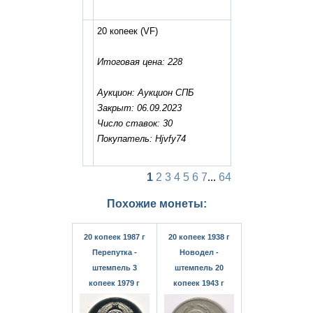
20 копеек
(VF)
Итоговая цена: 228
Аукцион: Аукцион СПБ
Закрыт: 06.09.2023
Число ставок: 30
Покупатель: Hjvfy74
1
2
3
4
5
6
7
...
64
Похожие монеты:
20 копеек 1987 г
20 копеек 1938 г
Перепутка -
Новодел -
штемпель 3
штемпель 20
копеек 1979 г
копеек 1943 г