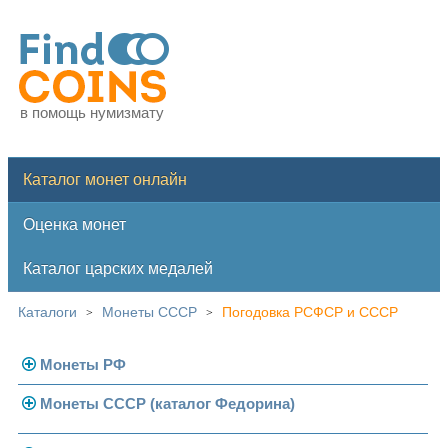
в помощь нумизмату
Каталог монет онлайн
Оценка монет
Каталог царских медалей
Каталоги
Монеты СССР
Погодовка РСФСР и СССР
>
>
Монеты РФ
Монеты СССР (каталог Федорина)
Современная Россия
Монеты 1991-1993 гг.