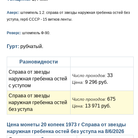
Анна Иоанновна (1730-1740)
Памятные и донативные
Сибирские монеты
Серебро
Аверс:
штемпель 1.2. справа от звезды наружная гребенка остей без
Петр II (1727-1730)
Для Молдавии и Валахии
Медь
уступа, герб СССР - 15 витков ленты.
Екатерина I (1725-1727)
Таврические монеты
Для Пруссии
Реверс:
штемпель Ф-90.
Петр I (1682-1725)
Ливонезы
Гурт:
рубчатый.
Альбертусталер
Золото
Разновидности
Серебро
Справа от звезды
33
Число проходов:
наружная гребенка остей
Медь
9 296 руб.
Цена:
с уступом
Для Речи Посполитой
Справа от звезды
675
Число проходов:
наружная гребенка остей
13 971 руб.
Цена:
без уступа
Цена монеты 20 копеек 1973 г Справа от звезды
наружная гребенка остей без уступа на
8/6/2026