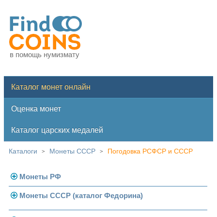
в помощь нумизмату
Каталог монет онлайн
Оценка монет
Каталог царских медалей
Каталоги
Монеты СССР
Погодовка РСФСР и СССР
>
>
Монеты РФ
Монеты СССР (каталог Федорина)
Современная Россия
Монеты 1991-1993 гг.