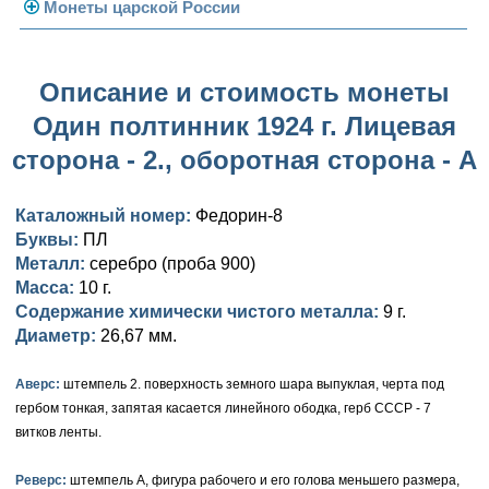
Погодовка СССР
Монеты царской России
Памятные и юбилейные
Монеты 1958 года
Николай II (1894-1917)
Описание и стоимость монеты
Золотые червонцы
Александр III (1881-1894)
Золото
Один полтинник 1924 г. Лицевая
Памятные и юбилейные
Александр II (1855-1881)
Серебро
Золото
сторона - 2., оборотная сторона - А
Николай I (1825-1855)
Медь
Серебро
Золото
Каталожный номер:
Федорин-8
Александр I (1801-1825)
Германская оккупация
Медь
Серебро
Платина, золото
Буквы:
ПЛ
Металл:
серебро (проба 900)
Павел I (1796-1801)
Для Финляндии
Для Финляндии
Медь
Серебро
Золото
Масса:
10 г.
Содержание химически чистого металла:
9 г.
Екатерина II (1762-1796)
Памятные и донативные
Памятные и донативные
Для Финляндии
Медь
Серебро
Золото
Диаметр:
26,67 мм.
Петр III (1762)
Памятные и донативные
Для Грузии
Медь
Серебро
Золото
Аверс:
штемпель 2. поверхность земного шара выпуклая, черта под
гербом тонкая, запятая касается линейного ободка, герб СССР - 7
Елизавета I (1741-1762)
Русско-Польские
Для Грузии
Медь
Серебро
витков ленты.
Иоанн Антонович (1740-1741)
Для Польши
Для Польши
Медь
Золото
Реверс:
штемпель А, фигура рабочего и его голова меньшего размера,