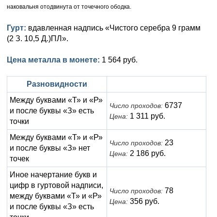
Анна Иоанновна (1730-1740)
Памятные и донативные
Сибирские монеты
Серебро
наковальня отодвинута от точечного ободка.
Петр II (1727-1730)
Для Молдавии и Валахии
Медь
Гурт:
вдавленная надпись «Чистого серебра 9 грамм
(2 З. 10,5 Д.)ПЛ».
Екатерина I (1725-1727)
Таврические монеты
Для Пруссии
Цена металла в монете:
1 564 руб.
Петр I (1682-1725)
Ливонезы
Разновидности
Альбертусталер
Золото
Между буквами «Т» и «Р»
Серебро
6737
Число проходов:
и после буквы «З» есть
1 311 руб.
Цена:
точки
Медь
Между буквами «Т» и «Р»
23
Число проходов:
Для Речи Посполитой
и после буквы «З» нет
2 186 руб.
Цена:
точек
Иное начертание букв и
цифр в гуртовой надписи,
78
Число проходов:
между буквами «Т» и «Р»
356 руб.
Цена:
и после буквы «З» есть