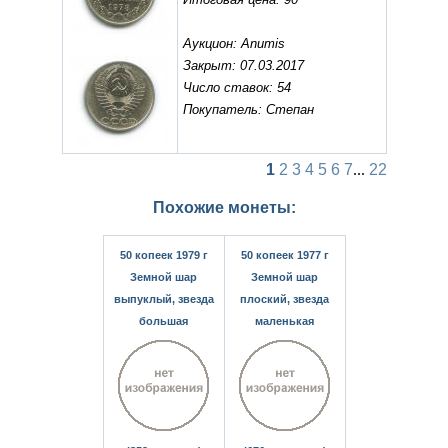
Аукцион: Anumis
Закрыт: 07.03.2017
Число ставок: 54
Покупатель: Степан
1
2
3
4
5
6
7
...
22
Похожие монеты:
50 копеек 1979 г
50 копеек 1977 г
Земной шар
Земной шар
выпуклый, звезда
плоский, звезда
большая
маленькая