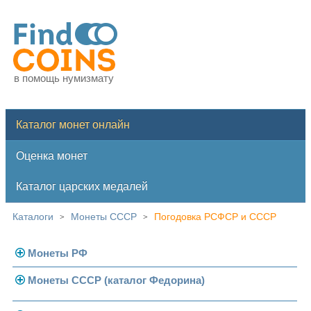
в помощь нумизмату
Каталог монет онлайн
Оценка монет
Каталог царских медалей
Каталоги
Монеты СССР
Погодовка РСФСР и СССР
>
>
Монеты РФ
Монеты СССР (каталог Федорина)
Современная Россия
Монеты 1991-1993 гг.