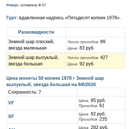
Анна Иоанновна (1730-1740)
Памятные и донативные
Сибирские монеты
Серебро
Реверс:
штемпель Ф-37.
Петр II (1727-1730)
Для Молдавии и Валахии
Медь
Гурт:
вдавленная надпись «Пятьдесят копеек 1978».
Екатерина I (1725-1727)
Таврические монеты
Для Пруссии
Разновидности
Петр I (1682-1725)
Ливонезы
Земной шар плоский,
89
Число проходов:
звезда маленькая
83 руб.
Цена:
Альбертусталер
Золото
Земной шар выпуклый,
427
Число проходов:
Серебро
звезда большая
92 руб.
Цена:
Медь
Цена монеты 50 копеек 1978 г Земной шар
выпуклый, звезда большая на
8/6/2026
Для Речи Посполитой
Сохранность:
?
85 руб.
Цена:
VF
61
Проходов:
92 руб.
Цена:
XF
235
Проходов:
282 руб.
Цена: