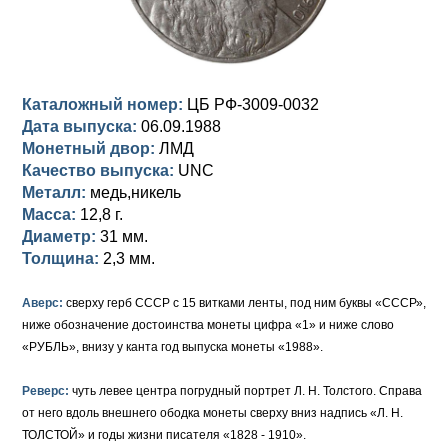
Анна Иоанновна (1730-1740)
Памятные и донативные
Сибирские монеты
Серебро
Петр II (1727-1730)
Для Молдавии и Валахии
Медь
Каталожный номер:
ЦБ РФ-3009-0032
Екатерина I (1725-1727)
Таврические монеты
Для Пруссии
Дата выпуска:
06.09.1988
Монетный двор:
ЛМД
Петр I (1682-1725)
Ливонезы
Качество выпуска:
UNC
Металл:
медь,никель
Альбертусталер
Золото
Масса:
12,8 г.
Диаметр:
31 мм.
Серебро
Толщина:
2,3 мм.
Медь
Аверс:
сверху герб СССР с 15 витками ленты, под ним буквы «СССР»,
ниже обозначение достоинства монеты цифра «1» и ниже слово
Для Речи Посполитой
«РУБЛЬ», внизу у канта год выпуска монеты «1988».
Реверс:
чуть левее центра погрудный портрет Л. Н. Толстого. Справа
от него вдоль внешнего ободка монеты сверху вниз надпись «Л. Н.
ТОЛСТОЙ» и годы жизни писателя «1828 - 1910».