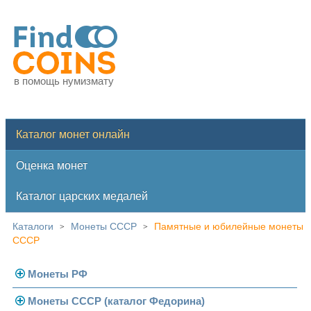
в помощь нумизмату
Каталог монет онлайн
Оценка монет
Каталог царских медалей
Каталоги
Монеты СССР
Памятные и юбилейные монеты
>
>
СССР
Монеты РФ
Монеты СССР (каталог Федорина)
Современная Россия