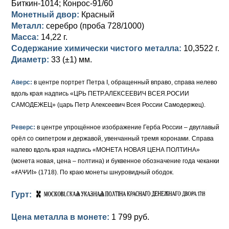
Биткин-1014; Конрос-91/60
Монетный двор:
Красный
Елизавета I (1741-1762)
Русско-Польские
Для Грузии
Медь
Серебро
Металл:
серебро (проба 728/1000)
Масса:
14,22 г.
Иоанн Антонович (1740-1741)
Для Польши
Для Польши
Медь
Золото
Содержание химически чистого металла:
10,3522 г.
Анна Иоанновна (1730-1740)
Диаметр:
Памятные и донативные
Сибирские монеты
Серебро
33 (±1) мм.
Петр II (1727-1730)
Для Молдавии и Валахии
Медь
Аверс:
в центре портрет Петра I, обращенный вправо, справа нелево
вдоль края надпись «ЦРЬ ПЕТР.АЛЕКСЕЕВИЧ ВСЕЯ.РОСИИ
Екатерина I (1725-1727)
Таврические монеты
Для Пруссии
САМОДЕЖЕЦ» (царь Петр Алексеевич Всея России Самодержец).
Петр I (1682-1725)
Ливонезы
Реверс:
в центре упрощённое изображение Герба России – двуглавый
орёл со скипетром и державой, увенчанный тремя коронами. Справа
Альбертусталер
Золото
налево вдоль края надпись «МОНЕТА НОВАЯ ЦЕНА ПОЛТИНА»
(монета новая, цена – полтина) и буквенное обозначение года чеканки
Серебро
«҂АΨИI» (1718). По краю монеты шнуровидный ободок.
Медь
Гурт:
Для Речи Посполитой
Цена металла в монете:
1 799 руб.