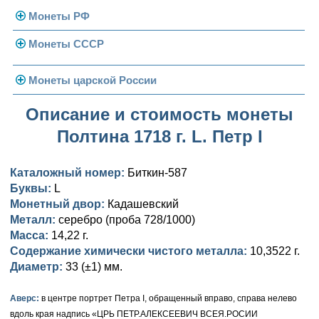
Монеты РФ
Монеты СССР
Современная Россия
Монеты 1991-1993 гг.
Погодовка СССР
Монеты царской России
Памятные и юбилейные
Монеты 1958 года
Николай II (1894-1917)
Описание и стоимость монеты
Полтина 1718 г. L. Петр I
Золотые червонцы
Александр III (1881-1894)
Золото
Памятные и юбилейные
Александр II (1855-1881)
Серебро
Золото
Каталожный номер:
Биткин-587
Буквы:
L
Николай I (1825-1855)
Медь
Серебро
Золото
Монетный двор:
Кадашевский
Металл:
серебро (проба 728/1000)
Александр I (1801-1825)
Германская оккупация
Медь
Серебро
Платина, золото
Масса:
14,22 г.
Содержание химически чистого металла:
10,3522 г.
Павел I (1796-1801)
Для Финляндии
Для Финляндии
Медь
Серебро
Золото
Диаметр:
33 (±1) мм.
Екатерина II (1762-1796)
Памятные и донативные
Памятные и донативные
Для Финляндии
Медь
Серебро
Золото
Аверс:
в центре портрет Петра I, обращенный вправо, справа нелево
Петр III (1762)
Памятные и донативные
Для Грузии
Медь
Серебро
Золото
вдоль края надпись «ЦРЬ ПЕТР.АЛЕКСЕЕВИЧ ВСЕЯ.РОСИИ