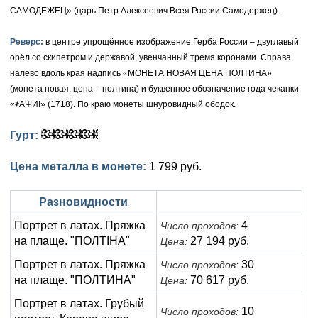
САМОДЕЖЕЦ» (царь Петр Алексеевич Всея России Самодержец).
Елизавета I (1741-1762)
Русско-Польские
Для Грузии
Медь
Серебро
Реверс:
в центре упрощённое изображение Герба России – двуглавый
Иоанн Антонович (1740-1741)
Для Польши
Для Польши
Медь
Золото
орёл со скипетром и державой, увенчанный тремя коронами. Справа
налево вдоль края надпись «МОНЕТА НОВАЯ ЦЕНА ПОЛТИНА»
Анна Иоанновна (1730-1740)
Памятные и донативные
Сибирские монеты
Серебро
(монета новая, цена – полтина) и буквенное обозначение года чеканки
«҂АΨИI» (1718). По краю монеты шнуровидный ободок.
Петр II (1727-1730)
Для Молдавии и Валахии
Медь
Гурт:
Екатерина I (1725-1727)
Таврические монеты
Для Пруссии
Цена металла в монете:
1 799 руб.
Петр I (1682-1725)
Ливонезы
Альбертусталер
Золото
Разновидности
Портрет в латах. Пряжка
4
Число проходов:
Серебро
на плаще. "ПОЛТIНА"
27 194 руб.
Цена:
Медь
Портрет в латах. Пряжка
30
Число проходов:
на плаще. "ПОЛТИНА"
70 617 руб.
Цена:
Для Речи Посполитой
Портрет в латах. Грубый
10
Число проходов: