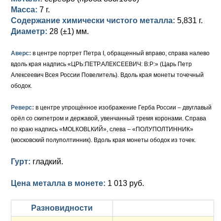
Масса:
7 г.
Елизавета I (1741-1762)
Русско-Польские
Для Грузии
Медь
Серебро
Содержание химически чистого металла:
5,831 г.
Диаметр:
28 (±1) мм.
Иоанн Антонович (1740-1741)
Для Польши
Для Польши
Медь
Золото
Аверс:
в центре портрет Петра I, обращенный вправо, справа налево
Анна Иоанновна (1730-1740)
Памятные и донативные
Сибирские монеты
Серебро
вдоль края надпись «ЦРЬ:ПЕТР.АЛЕКСЕЕВИЧ: В:Р:» (Царь Петр
Алексеевич Всея России Повелитель). Вдоль края монеты точечный
Петр II (1727-1730)
Для Молдавии и Валахии
Медь
ободок.
Екатерина I (1725-1727)
Таврические монеты
Для Пруссии
Реверс:
в центре упрощённое изображение Герба России – двуглавый
Петр I (1682-1725)
Ливонезы
орёл со скипетром и державой, увенчанный тремя коронами. Справа
по краю надпись «МОLКОВLКИЙ», слева – «ПОЛУПОЛТИННИК»
Альбертусталер
Золото
(московский полуполтинник). Вдоль края монеты ободок из точек.
Серебро
Гурт:
гладкий.
Медь
Цена металла в монете:
1 013 руб.
Для Речи Посполитой
Разновидности