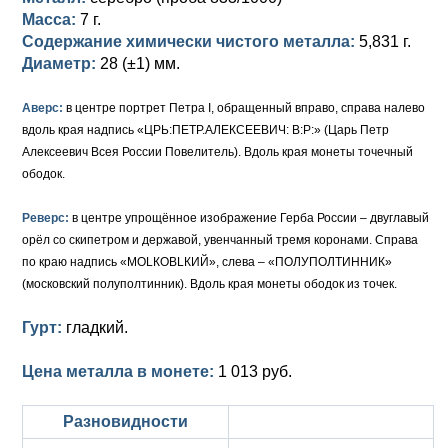
Масса:
7 г.
Елизавета I (1741-1762)
Русско-Польские
Для Грузии
Медь
Серебро
Содержание химически чистого металла:
5,831 г.
Диаметр:
28 (±1) мм.
Иоанн Антонович (1740-1741)
Для Польши
Для Польши
Медь
Золото
Аверс:
в центре портрет Петра I, обращенный вправо, справа налево
Анна Иоанновна (1730-1740)
Памятные и донативные
Сибирские монеты
Серебро
вдоль края надпись «ЦРЬ:ПЕТР.АЛЕКСЕЕВИЧ: В:Р:» (Царь Петр
Алексеевич Всея России Повелитель). Вдоль края монеты точечный
Петр II (1727-1730)
Для Молдавии и Валахии
Медь
ободок.
Екатерина I (1725-1727)
Таврические монеты
Для Пруссии
Реверс:
в центре упрощённое изображение Герба России – двуглавый
Петр I (1682-1725)
Ливонезы
орёл со скипетром и державой, увенчанный тремя коронами. Справа
по краю надпись «МОLКОВLКИЙ», слева – «ПОЛУПОЛТИННИК»
Альбертусталер
Золото
(московский полуполтинник). Вдоль края монеты ободок из точек.
Серебро
Гурт:
гладкий.
Медь
Цена металла в монете:
1 013 руб.
Для Речи Посполитой
Разновидности