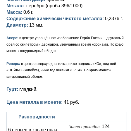
Металл:
серебро (проба 396/1000)
Елизавета I (1741-1762)
Русско-Польские
Для Грузии
Медь
Серебро
Масса:
0,6 г.
Содержание химически чистого металла:
0,2376 г.
Иоанн Антонович (1740-1741)
Для Польши
Для Польши
Медь
Золото
Диаметр:
13 мм.
Анна Иоанновна (1730-1740)
Памятные и донативные
Сибирские монеты
Серебро
Аверс:
в центре упрощённое изображение Герба России – двуглавый
орёл со скипетром и державой, увенчанный тремя коронами. По краю
Петр II (1727-1730)
Для Молдавии и Валахии
Медь
монеты шнуровидный ободок.
Екатерина I (1725-1727)
Таврические монеты
Для Пруссии
Реверс:
в центре вверху одна точка, ниже надпись «КО», под ней –
Петр I (1682-1725)
Ливонезы
«ПЕЙКА» (копейка), ниже год чеканки «1714». По краю монеты
шнуровидный ободок.
Альбертусталер
Золото
Гурт:
гладкий.
Серебро
Цена металла в монете:
41 руб.
Медь
Разновидности
Для Речи Посполитой
124
Число проходов:
6 перьев в крыле орла