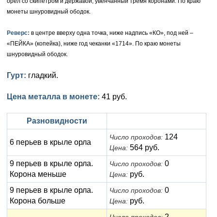
орёл со скипетром и державой, увенчанный тремя коронами. По краю
монеты шнуровидный ободок.
Елизавета I (1741-1762)
Русско-Польские
Для Грузии
Медь
Серебро
Реверс:
в центре вверху одна точка, ниже надпись «КО», под ней –
Иоанн Антонович (1740-1741)
Для Польши
Для Польши
Медь
Золото
«ПЕЙКА» (копейка), ниже год чеканки «1714». По краю монеты
шнуровидный ободок.
Анна Иоанновна (1730-1740)
Памятные и донативные
Сибирские монеты
Серебро
Гурт:
гладкий.
Петр II (1727-1730)
Для Молдавии и Валахии
Медь
Екатерина I (1725-1727)
Таврические монеты
Для Пруссии
Цена металла в монете:
41 руб.
Петр I (1682-1725)
Ливонезы
Разновидности
Альбертусталер
Золото
124
Число проходов:
6 перьев в крыле орла
564 руб.
Цена:
Серебро
9 перьев в крыле орла.
0
Число проходов:
Корона меньше
руб.
Цена:
Медь
9 перьев в крыле орла.
0
Число проходов:
Для Речи Посполитой
Корона больше
руб.
Цена:
2