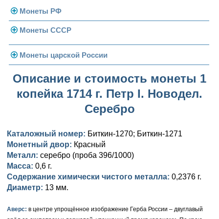
Монеты РФ
Монеты СССР
Современная Россия
Монеты 1991-1993 гг.
Погодовка СССР
Монеты царской России
Памятные и юбилейные
Монеты 1958 года
Николай II (1894-1917)
Описание и стоимость монеты 1
копейка 1714 г. Петр I. Новодел.
Золотые червонцы
Александр III (1881-1894)
Золото
Серебро
Памятные и юбилейные
Александр II (1855-1881)
Серебро
Золото
Каталожный номер:
Биткин-1270; Биткин-1271
Николай I (1825-1855)
Медь
Серебро
Золото
Монетный двор:
Красный
Металл:
Александр I (1801-1825)
серебро (проба 396/1000)
Германская оккупация
Медь
Серебро
Платина, золото
Масса:
0,6 г.
Павел I (1796-1801)
Для Финляндии
Для Финляндии
Медь
Серебро
Золото
Содержание химически чистого металла:
0,2376 г.
Диаметр:
13 мм.
Екатерина II (1762-1796)
Памятные и донативные
Памятные и донативные
Для Финляндии
Медь
Серебро
Золото
Аверс:
в центре упрощённое изображение Герба России – двуглавый
Петр III (1762)
Памятные и донативные
Для Грузии
Медь
Серебро
Золото