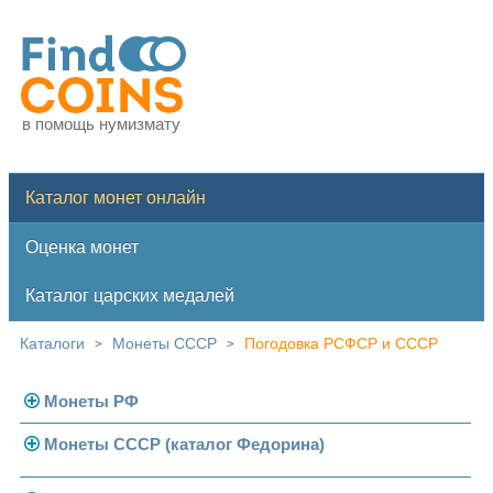
в помощь нумизмату
Каталог монет онлайн
Оценка монет
Каталог царских медалей
Каталоги
Монеты СССР
Погодовка РСФСР и СССР
>
>
Монеты РФ
Монеты СССР (каталог Федорина)
Современная Россия
Монеты 1991-1993 гг.