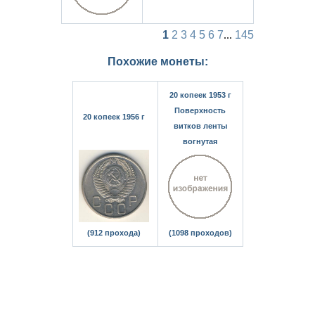
1
2
3
4
5
6
7
...
145
Похожие монеты:
20 копеек 1953 г
Поверхность
20 копеек 1956 г
витков ленты
вогнутая
(912 прохода)
(1098 проходов)