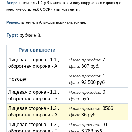
Анна Иоанновна (1730-1740)
Памятные и донативные
Сибирские монеты
Серебро
Аверс:
штемпель 1.2. у ближнего к земному шару колоса справа две
короткие ости, герб СССР - 7 витков ленты.
Петр II (1727-1730)
Для Молдавии и Валахии
Медь
Реверс:
штемпель А, цифры номинала тонкие.
Екатерина I (1725-1727)
Таврические монеты
Для Пруссии
Гурт:
рубчатый.
Петр I (1682-1725)
Ливонезы
Разновидности
Альбертусталер
Золото
Лицевая сторона - 1.1.,
7
Число проходов:
Серебро
оборотная сторона - А
307 руб.
Цена:
Медь
1
Число проходов:
Новодел
92 500 руб.
Цена:
Для Речи Посполитой
Лицевая сторона - 1.1.,
0
Число проходов:
оборотная сторона - Б
руб.
Цена:
Лицевая сторона - 1.2.,
3566
Число проходов:
оборотная сторона - А
36 руб.
Цена:
Лицевая сторона - 1.2.,
31
Число проходов:
оборотная сторона - Б
6 763 руб.
Цена: