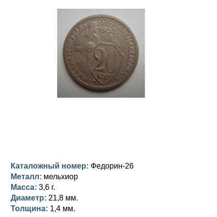
Анна Иоанновна (1730-1740)
Памятные и донативные
Сибирские монеты
Серебро
Петр II (1727-1730)
Для Молдавии и Валахии
Медь
Екатерина I (1725-1727)
Таврические монеты
Для Пруссии
Петр I (1682-1725)
Ливонезы
Альбертусталер
Золото
Серебро
Медь
Для Речи Посполитой
Каталожный номер:
Федорин-26
Металл:
мельхиор
Масса:
3,6 г.
Диаметр:
21,8 мм.
Толщина:
1,4 мм.