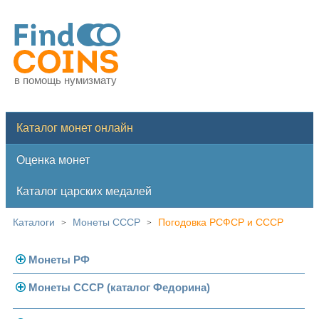
в помощь нумизмату
Каталог монет онлайн
Оценка монет
Каталог царских медалей
Каталоги
Монеты СССР
Погодовка РСФСР и СССР
>
>
Монеты РФ
Монеты СССР (каталог Федорина)
Современная Россия
Монеты 1991-1993 гг.