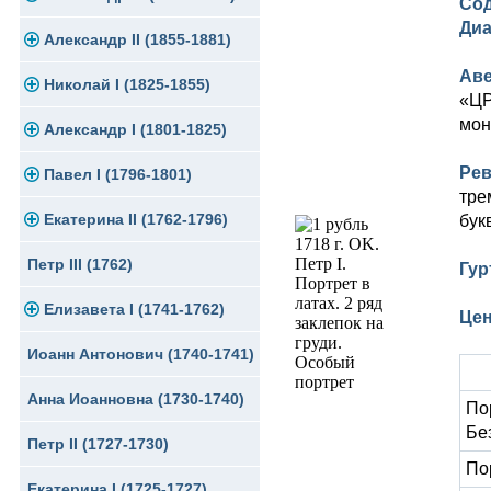
Сод
Ди
Памятные и юбилейные
Александр II (1855-1881)
Серебро
Золото
Ав
Николай I (1825-1855)
Медь
Серебро
Золото
«ЦР
мон
Александр I (1801-1825)
Германская оккупация
Медь
Серебро
Платина, золото
Рев
Павел I (1796-1801)
Для Финляндии
Для Финляндии
Медь
Серебро
Золото
тре
Екатерина II (1762-1796)
Памятные и донативные
Памятные и донативные
Для Финляндии
Медь
Серебро
Золото
бук
Петр III (1762)
Памятные и донативные
Для Грузии
Медь
Серебро
Золото
Гур
Елизавета I (1741-1762)
Русско-Польские
Для Грузии
Медь
Серебро
Цен
Иоанн Антонович (1740-1741)
Для Польши
Для Польши
Медь
Золото
Анна Иоанновна (1730-1740)
Памятные и донативные
Сибирские монеты
Серебро
По
Бе
Петр II (1727-1730)
Для Молдавии и Валахии
Медь
По
Екатерина I (1725-1727)
Таврические монеты
Для Пруссии