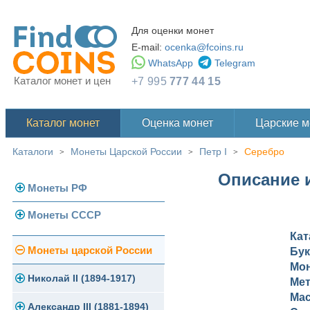
Для оценки монет
E-mail:
ocenka@fcoins.ru
WhatsApp
Telegram
Каталог монет и цен
+7 995
777 44 15
Каталог монет
Оценка монет
Царские 
Каталоги
Монеты Царской России
Петр I
Серебро
>
>
>
Описание и
Монеты РФ
Монеты СССР
Современная Россия
Ка
Монеты 1991-1993 гг.
Погодовка СССР
Монеты царской России
Бу
Мо
Памятные и юбилейные
Монеты 1958 года
Николай II (1894-1917)
Ме
Мас
Золотые червонцы
Александр III (1881-1894)
Золото