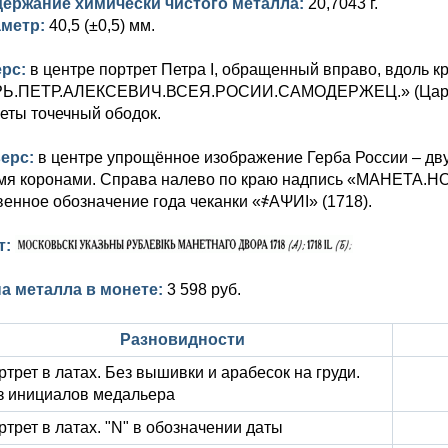
ержание химически чистого металла:
20,7043 г.
аметр:
40,5 (±0,5) мм.
ерс:
в центре портрет Петра I, обращенный вправо, вдоль к
Ь.ПЕТР.АЛЕКСЕВИЧ.ВСЕЯ.РОСИИ.САМОДЕРЖЕЦ.» (Царь Пе
еты точечный ободок.
ерс:
в центре упрощённое изображение Герба России – дв
мя коронами. Справа налево по краю надпись «МАНЕТА.НО
венное обозначение года чеканки «҂АΨИI» (1718).
т:
а металла в монете:
3 598 руб.
Разновидности
ртрет в латах. Без вышивки и арабесок на груди.
з инициалов медальера
ртрет в латах. "N" в обозначении даты