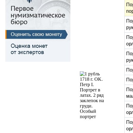
По
по
По
ру
Пор
ор
По
ру
По
По
Пор
мал
Пор
ор
Пор
ор