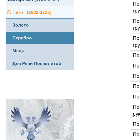
По
гр
Петр I (1682-1725)
Ливонезы
По
Золото
Альбертусталер
гру
Серебро
По
гру
Медь
По
Для Речи Посполитой
Пор
Пор
По
По
По
ру
Пор
Пор