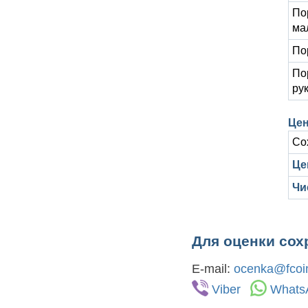
Пор
ма
По
По
ру
Цен
Со
Цен
Чи
Для оценки сох
E-mail:
ocenka@fcoin
Viber
Whats