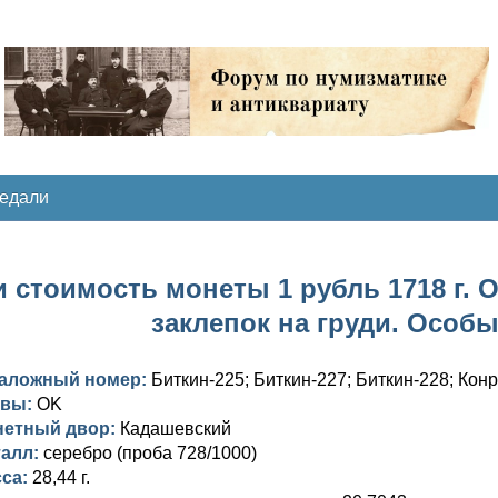
медали
 стоимость монеты 1 рубль 1718 г. OK
заклепок на груди. Особ
таложный номер:
Биткин-225; Биткин-227; Биткин-228; Конр
квы:
OK
нетный двор:
Кадашевский
талл:
серебро (проба 728/1000)
са:
28,44 г.