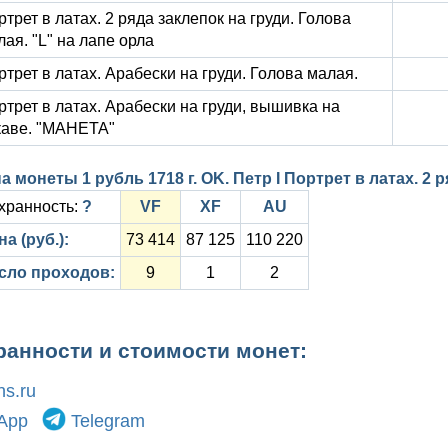
трет в латах. 2 ряда заклепок на груди. Голова
лая. "L" на лапе орла
ртрет в латах. Арабески на груди. Голова малая.
ртрет в латах. Арабески на груди, вышивка на
каве. "МАНЕТА"
а монеты 1 рубль 1718 г. OK. Петр I Портрет в латах. 2
хранность:
?
VF
XF
AU
а (руб.):
73 414
87 125
110 220
сло проходов:
9
1
2
ранности и стоимости монет:
s.ru
App
Telegram