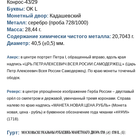
Конрос-43/29
Буквы:
OK L
Елизавета I (1741-1762)
Русско-Польские
Для Грузии
Медь
Серебро
Монетный двор:
Кадашевский
Металл:
серебро (проба 728/1000)
Иоанн Антонович (1740-1741)
Для Польши
Для Польши
Медь
Золото
Масса:
28,44 г.
Анна Иоанновна (1730-1740)
Содержание химически чистого металла:
Памятные и донативные
Сибирские монеты
Серебро
20,7043 г.
Диаметр:
40,5 (±0,5) мм.
Петр II (1727-1730)
Для Молдавии и Валахии
Медь
Аверс:
в центре портрет Петра I, обращенный вправо, вдоль края
Екатерина I (1725-1727)
Таврические монеты
Для Пруссии
надпись «ЦРЬ.ПЕТР.АЛЕКСЕВИЧ.ВСЕЯ.РОСИИ.САМОДЕРЖЕЦ.» (Царь
Петр Алексеевич Всея России Самодержец). По краю монеты точечный
Петр I (1682-1725)
Ливонезы
ободок.
Альбертусталер
Золото
Реверс:
в центре упрощённое изображение Герба России – двуглавый
орёл со скипетром и державой, увенчанный тремя коронами. Справа
Серебро
налево по краю надпись «МАНЕТА.НОВАЯ.ЦЕНА.РУБЛЬ» (Монета
новая, цена - рубль) и буквенное обозначение года чеканки «҂АΨИI»
Медь
(1718).
Для Речи Посполитой
Гурт: