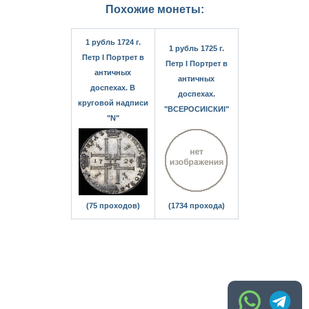
Похожие монеты:
1 рубль 1724 г.
1 рубль 1725 г.
Петр I Портрет в
Петр I Портрет в
античных
античных
доспехах. В
доспехах.
круговой надписи
"ВСЕРОСИIСКИI"
"N"
(75 проходов)
(1734 прохода)