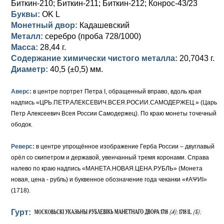
Биткин-210; Биткин-211; Биткин-212; Конрос-43/23
Буквы:
OK L
Елизавета I (1741-1762)
Русско-Польские
Для Грузии
Медь
Серебро
Монетный двор:
Кадашевский
Металл:
серебро (проба 728/1000)
Иоанн Антонович (1740-1741)
Для Польши
Для Польши
Медь
Золото
Масса:
28,44 г.
Анна Иоанновна (1730-1740)
Содержание химически чистого металла:
Памятные и донативные
Сибирские монеты
Серебро
20,7043 г.
Диаметр:
40,5 (±0,5) мм.
Петр II (1727-1730)
Для Молдавии и Валахии
Медь
Аверс:
в центре портрет Петра I, обращенный вправо, вдоль края
Екатерина I (1725-1727)
Таврические монеты
Для Пруссии
надпись «ЦРЬ.ПЕТР.АЛЕКСЕВИЧ.ВСЕЯ.РОСИИ.САМОДЕРЖЕЦ.» (Царь
Петр Алексеевич Всея России Самодержец). По краю монеты точечный
Петр I (1682-1725)
Ливонезы
ободок.
Альбертусталер
Золото
Реверс:
в центре упрощённое изображение Герба России – двуглавый
орёл со скипетром и державой, увенчанный тремя коронами. Справа
Серебро
налево по краю надпись «МАНЕТА.НОВАЯ.ЦЕНА.РУБЛЬ» (Монета
новая, цена - рубль) и буквенное обозначение года чеканки «҂АΨИI»
Медь
(1718).
Для Речи Посполитой
Гурт: