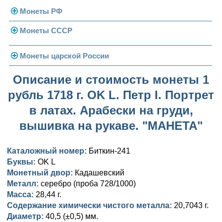
Монеты РФ
Монеты СССР
Современная Россия
Монеты 1991-1993 гг.
Погодовка СССР
Монеты царской России
Памятные и юбилейные
Монеты 1958 года
Николай II (1894-1917)
Описание и стоимость монеты 1
рубль 1718 г. OK L. Петр I. Портрет
Золотые червонцы
Александр III (1881-1894)
Золото
в латах. Арабески на груди,
Памятные и юбилейные
Александр II (1855-1881)
Серебро
Золото
вышивка на рукаве. "МАНЕТА"
Николай I (1825-1855)
Медь
Серебро
Золото
Каталожный номер:
Биткин-241
Александр I (1801-1825)
Германская оккупация
Медь
Серебро
Платина, золото
Буквы:
OK L
Монетный двор:
Кадашевский
Павел I (1796-1801)
Для Финляндии
Для Финляндии
Медь
Серебро
Золото
Металл:
серебро (проба 728/1000)
Масса:
28,44 г.
Екатерина II (1762-1796)
Памятные и донативные
Памятные и донативные
Для Финляндии
Медь
Серебро
Золото
Содержание химически чистого металла:
20,7043 г.
Диаметр:
40,5 (±0,5) мм.
Петр III (1762)
Памятные и донативные
Для Грузии
Медь
Серебро
Золото