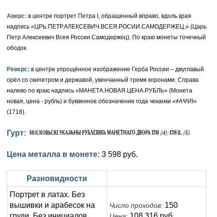
Елизавета I (1741-1762)
Аверс:
Русско-Польские
Для Грузии
Медь
Серебро
в центре портрет Петра I, обращенный вправо, вдоль края
надпись «ЦРЬ.ПЕТР.АЛЕКСЕВИЧ.ВСЕЯ.РОСИИ.САМОДЕРЖЕЦ.» (Царь
Иоанн Антонович (1740-1741)
Для Польши
Для Польши
Медь
Золото
Петр Алексеевич Всея России Самодержец). По краю монеты точечный
ободок.
Анна Иоанновна (1730-1740)
Памятные и донативные
Сибирские монеты
Серебро
Реверс:
в центре упрощённое изображение Герба России – двуглавый
Петр II (1727-1730)
Для Молдавии и Валахии
Медь
орёл со скипетром и державой, увенчанный тремя коронами. Справа
налево по краю надпись «МАНЕТА.НОВАЯ.ЦЕНА.РУБЛЬ» (Монета
Екатерина I (1725-1727)
Таврические монеты
Для Пруссии
новая, цена - рубль) и буквенное обозначение года чеканки «҂АΨИI»
(1718).
Петр I (1682-1725)
Ливонезы
Гурт:
Альбертусталер
Золото
Цена металла в монете:
3 598 руб.
Серебро
Медь
Разновидности
Портрет в латах. Без
Для Речи Посполитой
вышивки и арабесок на
150
Число проходов:
груди. Без инициалов
108 316 руб.
Цена: